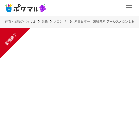
産直・通販のポケマル
果物
メロン
【生産量日本一】茨城県産 アールスメロン１玉
販売終了