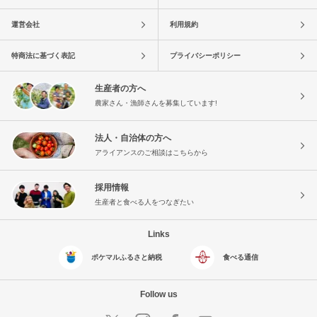
運営会社
利用規約
特商法に基づく表記
プライバシーポリシー
生産者の方へ
農家さん・漁師さんを募集しています!
法人・自治体の方へ
アライアンスのご相談はこちらから
採用情報
生産者と食べる人をつなぎたい
Links
ポケマルふるさと納税
食べる通信
Follow us