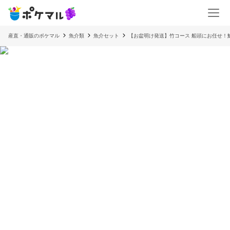
産直・通販のポケマル
魚介類
魚介セット
【お盆明け発送】竹コース 船頭にお任せ！