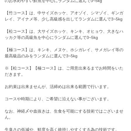
のお求めやすい鮮魚を中心にランダムに選んで3~5kg
【竹コース】は、中サイズホッケ、アオゾイ、シマゾイ、ギンガ
レイ、アイナメ等、少し高級感を出してランダムに選んで3~5kg
【松コース】は、大サイズホッケ、キンキ、オヒョウ、大きなハ
ッカク等の高級魚を中心にランダムに選んで3~5kg
【極コース】は、キンキ、メヌケ、ホシガレイ、サメガレイ等の
最高級品のみをランダムに選んで3~5kg
※【松コース】【極コース】は、ご用意出来るまでお時間をいた
だきます。
お約束は出来ませんが、活締めは出来る範囲で行います。
コースや時期により、ご希望に沿えない事がございます。
なお、神経〆や血抜きは、生食を可能にする技術ではございませ
ん。
生臭さの低減や、鮮度を高く維持しやすくする為の技術です。