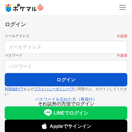
ログイン
メールアドレス
※必須
パスワード
※必須
ログイン
利用規約
および
プライバシーポリシー
に同意の上、
ログインしてくださ
い
パスワードを忘れた方（再発行）
それ以外の方法でログイン
LINEでログイン
Appleでサインイン