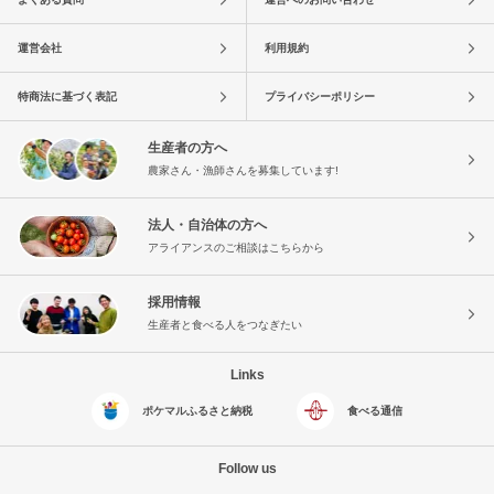
運営会社
利用規約
特商法に基づく表記
プライバシーポリシー
生産者の方へ
農家さん・漁師さんを募集しています!
法人・自治体の方へ
アライアンスのご相談はこちらから
採用情報
生産者と食べる人をつなぎたい
Links
ポケマルふるさと納税
食べる通信
Follow us