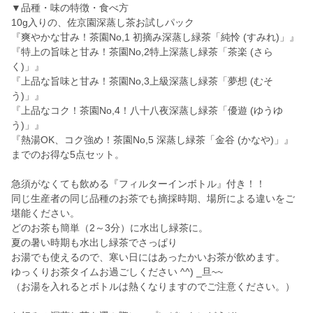
▼品種・味の特徴・食べ方
10g入りの、佐京園深蒸し茶お試しパック
『爽やかな甘み！茶園No,1 初摘み深蒸し緑茶「純怜 (すみれ)」』
『特上の旨味と甘み！茶園No,2特上深蒸し緑茶「茶楽 (さら
く)」』
『上品な旨味と甘み！茶園No,3上級深蒸し緑茶「夢想 (むそ
う)」』
『上品なコク！茶園No,4！八十八夜深蒸し緑茶「優遊 (ゆうゆ
う)」』
『熱湯OK、コク強め！茶園No,5 深蒸し緑茶「金谷 (かなや)」』
までのお得な5点セット。
急須がなくても飲める『フィルターインボトル』付き！！
同じ生産者の同じ品種のお茶でも摘採時期、場所による違いをご
堪能ください。
どのお茶も簡単（2～3分）に水出し緑茶に。
夏の暑い時期も水出し緑茶でさっぱり
お湯でも使えるので、寒い日にはあったかいお茶が飲めます。
ゆっくりお茶タイムお過ごしください ^^) _旦~~
（お湯を入れるとボトルは熱くなりますのでご注意ください。）