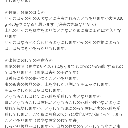
てしまうため）
🌽数量、分量の目安🌽
サイズはその年の天候などに左右されることもありますが大体320
g~450g位になると思います（過去の実績などから）
上記のサイズを鮮度をより落とさないために縦に１箱10本入とな
ります
サイズはなるべく合わせるようにしますがその年の作柄によって
は、ばらつきがあったりもします。
🌽出荷に関しての注意点🌽
画像の数値（糖度&サイズ）はあくまでも目安のため保証するもの
ではありません（画像は去年の子達です）
収穫時に多少の傷がつくことがあります。
虫の被害の検品の為、上を少しだけ剥いてチェックします。
チェックした後は皮は戻します。
とうもろこしはヒゲに花粉を受粉して実となります🌽
白いとうもろこしは黄色いとうもろこしの花粉が付かないように
離れて栽培しますが、どうしても風にのって黄色い実の花粉を受
粉してしまい、ごく稀に写真6のように黄色い粒が混じってしまう
ことがあります（希少な黄金の粒です😅）
しっかり検品👀はしますが、自然の物なのでどうしても小さい虫