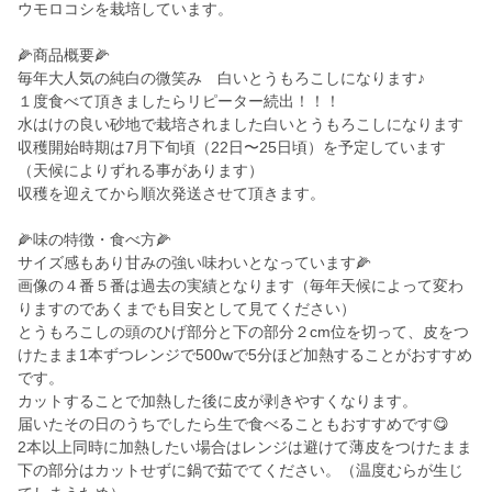
ウモロコシを栽培しています。
🌽商品概要🌽
毎年大人気の純白の微笑み 白いとうもろこしになります♪
１度食べて頂きましたらリピーター続出！！！
水はけの良い砂地で栽培されました白いとうもろこしになります
収穫開始時期は7月下旬頃（22日〜25日頃）を予定しています
（天候によりずれる事があります）
収穫を迎えてから順次発送させて頂きます。
🌽味の特徴・食べ方🌽
サイズ感もあり甘みの強い味わいとなっています🌽
画像の４番５番は過去の実績となります（毎年天候によって変わ
りますのであくまでも目安として見てください）
とうもろこしの頭のひげ部分と下の部分２cm位を切って、皮をつ
けたまま1本ずつレンジで500wで5分ほど加熱することがおすすめ
です。
カットすることで加熱した後に皮が剥きやすくなります。
届いたその日のうちでしたら生で食べることもおすすめです😋
2本以上同時に加熱したい場合はレンジは避けて薄皮をつけたまま
下の部分はカットせずに鍋で茹でてください。（温度むらが生じ