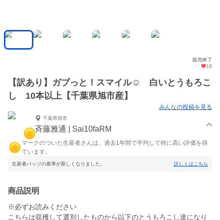
販売終了
18
【訳あり】ガブっと！スマイル☺︎ 白いとうもろこ
し 10本以上【千葉県旭市産】
みんなの投稿を見る
千葉県旭市
斉藤雅通 | Sai10faRM
マークのついた生産者さんは、過去1年間で平均して特に高い評価を得
ています。
生産者バッジの基準が新しくなりました。
詳しくはこちら
商品説明
※必ずお読みください
こちらは収穫して選別したものから以下のとうもろこし達になり