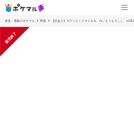
産直・通販のポケマル
野菜
【訳あり】ガブっと！スマイル☺︎ 白いとうもろこし 10
販売終了