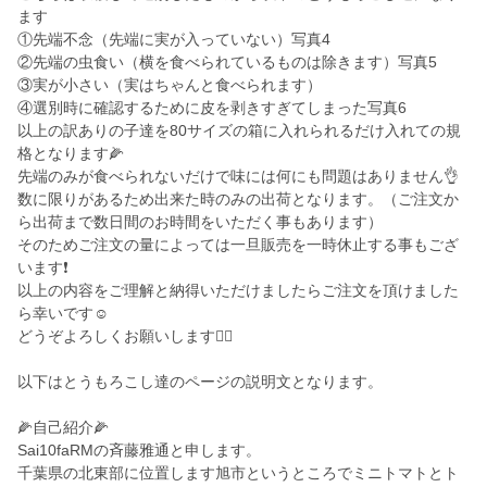
ます
①先端不念（先端に実が入っていない）写真4
②先端の虫食い（横を食べられているものは除きます）写真5
③実が小さい（実はちゃんと食べられます）
④選別時に確認するために皮を剥きすぎてしまった写真6
以上の訳ありの子達を80サイズの箱に入れられるだけ入れての規
格となります🌽
先端のみが食べられないだけで味には何にも問題はありません👌
数に限りがあるため出来た時のみの出荷となります。（ご注文か
ら出荷まで数日間のお時間をいただく事もあります）
そのためご注文の量によっては一旦販売を一時休止する事もござ
います❗️
以上の内容をご理解と納得いただけましたらご注文を頂けました
ら幸いです☺️
どうぞよろしくお願いします🙇‍♂️
以下はとうもろこし達のページの説明文となります。
🌽自己紹介🌽
Sai10faRMの斉藤雅通と申します。
千葉県の北東部に位置します旭市というところでミニトマトとト