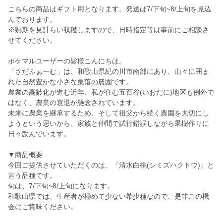
こちらの商品はギフト用となります。発送は7/下旬~8/上旬を見込
んでおります。
※熟期を見計らい収穫しますので、日時指定等は事前にご相談さ
せてください。
ポケマルユーザーの皆様こんにちは。
「さだふぁーむ」は、和歌山県紀の川市南部にあり、山々に囲ま
れた自然豊かな小さな集落の農園です。
農業の高齢化が進む近年、私が住む五百谷(いおだに)地区も例外で
はなく、農業の衰退が懸念されています。
未来に農業を継承するため、そして祖父から続く農園を大切にし
ようという思いから、家族と仲間で試行錯誤しながら果樹作りに
日々励んでいます。
▼商品概要
今回ご提供させていただくのは、『清水白桃(シミズハクトウ)』と
言う品種です。
旬は、7/下旬~8/上旬になります。
和歌山県では、生産者が極めて少ない希少種なので、是非この機
会にご賞味ください。