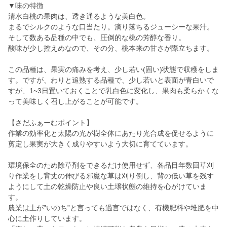
▼味の特徴
清水白桃の果肉は、透き通るような美白色。
まるでシルクのような口当たり。滴り落ちるジューシーな果汁。
そして数ある品種の中でも、圧倒的な桃の芳醇な香り。
酸味が少し控えめなので、その分、桃本来の甘さが際立ちます。
この品種は、果実の痛みを考え、少し若い(固い)状態で収穫をしま
す。ですが、わりと追熟する品種で、少し若いと表面が青白いで
すが、1~3日置いておくことで乳白色に変化し、果肉も柔らかくな
って美味しく召し上がることが可能です。
【さだふぁーむポイント】
作業の効率化と太陽の光が樹全体にあたり光合成を促せるように
剪定し果実が大きく成りやすいよう大切に育てています。
環境保全のため除草剤をできるだけ使用せず、各品目年数回草刈
り作業をし背丈の伸びる邪魔な草は刈り倒し、背の低い草を残す
ようにして土の乾燥防止や良い土壌状態の維持を心がけていま
す。
農業は土が”いのち”と言っても過言ではなく、有機肥料や堆肥を中
心に土作りしています。