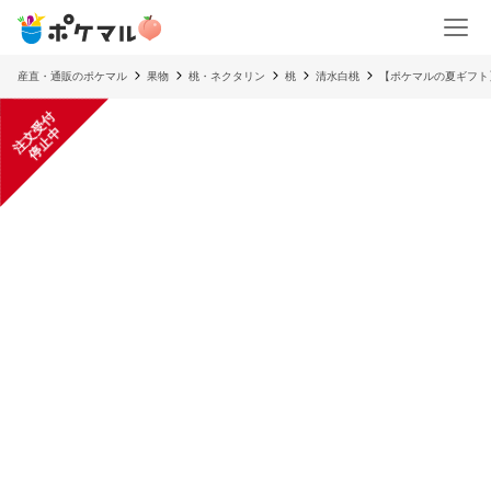
産直・通販のポケマル
果物
桃・ネクタリン
桃
清水白桃
【ポケマルの夏ギフト
注
文
受
付
停
止
中