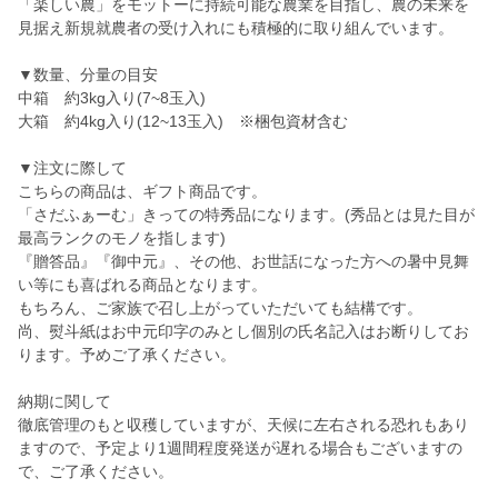
「楽しい農」をモットーに持続可能な農業を目指し、農の未来を
見据え新規就農者の受け入れにも積極的に取り組んでいます。
▼数量、分量の目安
中箱 約3kg入り(7~8玉入)
大箱 約4kg入り(12~13玉入) ※梱包資材含む
▼注文に際して
こちらの商品は、ギフト商品です。
「さだふぁーむ」きっての特秀品になります。(秀品とは見た目が
最高ランクのモノを指します)
『贈答品』『御中元』、その他、お世話になった方への暑中見舞
い等にも喜ばれる商品となります。
もちろん、ご家族で召し上がっていただいても結構です。
尚、熨斗紙はお中元印字のみとし個別の氏名記入はお断りしてお
ります。予めご了承ください。
納期に関して
徹底管理のもと収穫していますが、天候に左右される恐れもあり
ますので、予定より1週間程度発送が遅れる場合もございますの
で、ご了承ください。