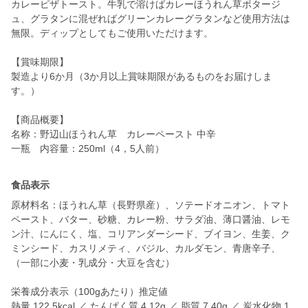
カレーピザトースト。牛乳で溶けばカレーほうれん草ポタージ
ュ、グラタンに混ぜればグリーンカレーグラタンなど使用方法は
無限。ディップとしてもご使用いただけます。
【賞味期限】
製造より6か月（3か月以上賞味期限があるものをお届けしま
す。）
【商品概要】
名称：野辺山ほうれん草 カレーペースト 中辛
食品表示
原材料名：ほうれん草（長野県産）、ソテードオニオン、トマト
ペースト、バター、砂糖、カレー粉、サラダ油、薄口醤油、レモ
ン汁、にんにく、塩、コリアンダーシード、ブイヨン、生姜、ク
ミンシード、カスリメティ、バジル、カルダモン、青唐辛子、
（一部に小麦・乳成分・大豆を含む）
栄養成分表示（100gあたり）推定値
熱量 122.5kcal ／ たんぱく質 4.12g ／ 脂質 7.40g ／ 炭水化物 1