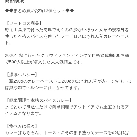
商品説明
◆◆まとめ買いお得12個セット◆◆
【フードロス商品】
野辺山高原で育った肉厚でえぐみの少ないほうれん草の規格外を
使った本格スパイスを使ったフードロスほうれん草カレーペース
ト。
2020年秋に行ったクラウドファンディングで目標達成率500％弱
で500人以上が購入した大人気商品です。
【濃厚ヘルシー】
一瓶250gのカレーペーストに200gのほうれん草が入っており、ほ
ぼ無添加でヘルシーに仕上がってます。
【簡単調理で本格スパイスカレー】
水でといて煮込むだけで簡単調理でアウトドアでも重宝されるア
イテムとなります。
【食べ方は様々】
カレーはもちろん、トーストにそのまま塗ってチーズをのせれば