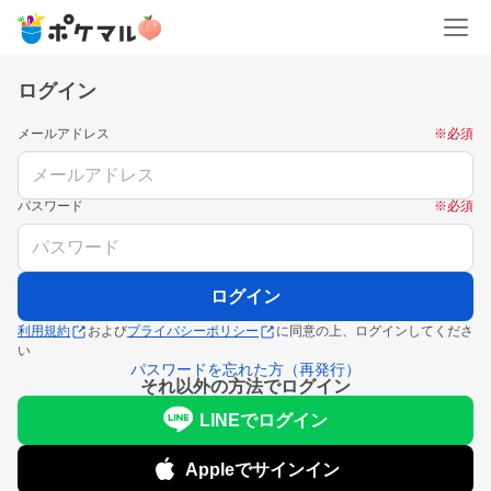
ログイン
メールアドレス
※必須
パスワード
※必須
ログイン
利用規約
および
プライバシーポリシー
に同意の上、
ログインしてくださ
い
パスワードを忘れた方（再発行）
それ以外の方法でログイン
LINEでログイン
Appleでサインイン