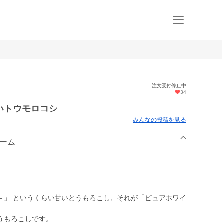
注文受付停止中
34
いトウモロコシ
みんなの投稿を見る
ァーム
～」 というくらい甘いとうもろこし。それが「ピュアホワイ
うもろこしです。