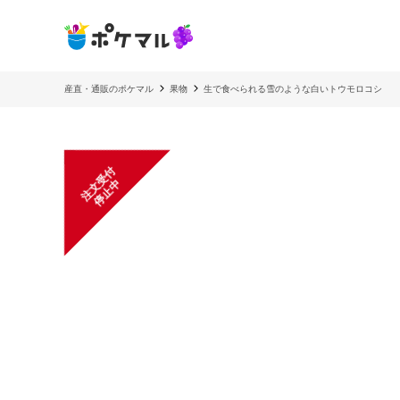
産直・通販のポケマル
果物
生で食べられる雪のような白いトウモロコシ
注
文
受
付
停
止
中