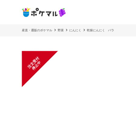
産直・通販のポケマル
野菜
にんにく
乾燥にんにく バラ
注
文
受
付
停
止
中