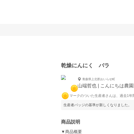
乾燥にんにく バラ
青森県上北郡おいらせ町
山端哲也 | こんにちは農園
マークのついた生産者さんは、過去1年
生産者バッジの基準が新しくなりました。
商品説明
▼商品概要