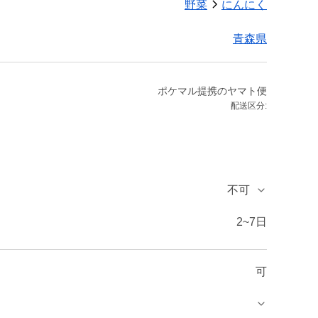
野菜
にんにく
青森県
ポケマル提携のヤマト便
配送区分:
不可
2~7日
可