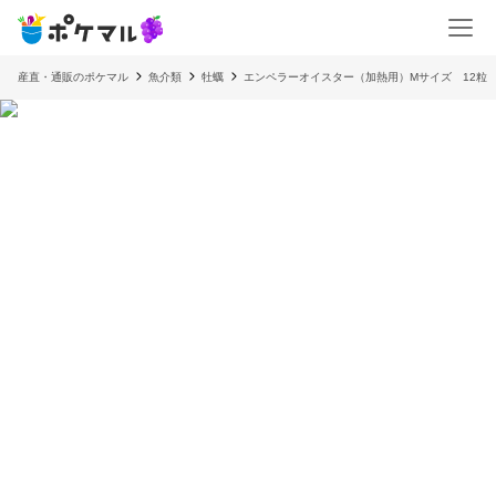
産直・通販のポケマル
魚介類
牡蠣
エンペラーオイスター（加熱用）Mサイズ 12粒