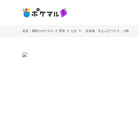
産直・通販のポケマル
野菜
なす
在来種「丸えんぴつナス 」5個