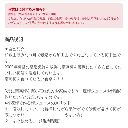
休業日に関するお知らせ
休業日: 2026年8月9日~2026年8月9日
ご注文いただいた商品の発送、商品のお問い合わせ等は、数日お時間をいただく場合が
ございます。 ご了承いただけますようお願い申し上げます。
商品説明
▼自己紹介
和歌山県みなべ町で栽培から加工までをおこなっている梅干屋で
す。
2009年梅酒の製造免許を取得し南高梅を贅沢にたくさん使ってお
いしい梅酒を製造しております。
南高梅を食べて明るい食卓を！！
6月に南高梅を買い忘れた方や家族でもう一度梅ジュースや梅酒を
作りたい方などにおすすめです。
●冷凍梅で作る梅ジュースのメリット
１．腐敗しにくい。（解凍しながら果汁がでて砂糖が溶けて梅が
液につかり やすい為）
２．すぐ飲める。（1週間程度）