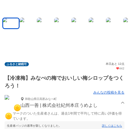
本日あと 12点
ふるさと納税可
442
【冷凍梅】みなべの梅でおいしい梅シロップをつく
ろう！
みんなの投稿を見る
和歌山県日高郡みなべ町
山西一善 | 株式会社紀州本庄うめよし
マークのついた生産者さんは、過去1年間で平均して特に高い評価を得
ています。
生産者バッジの基準が新しくなりました。
詳しくはこちら