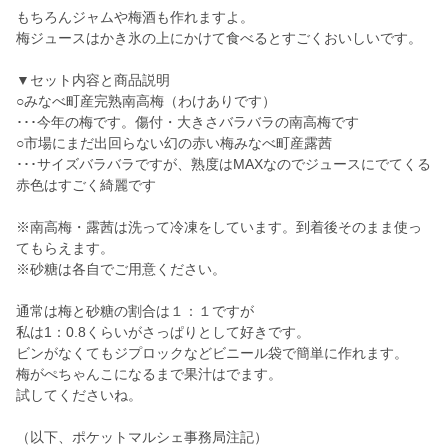
もちろんジャムや梅酒も作れますよ。
梅ジュースはかき氷の上にかけて食べるとすごくおいしいです。
▼セット内容と商品説明
○みなべ町産完熟南高梅（わけありです）
･･･今年の梅です。傷付・大きさバラバラの南高梅です
○市場にまだ出回らない幻の赤い梅みなべ町産露茜
･･･サイズバラバラですが、熟度はMAXなのでジュースにでてくる
赤色はすごく綺麗です
※南高梅・露茜は洗って冷凍をしています。到着後そのまま使っ
てもらえます。
※砂糖は各自でご用意ください。
通常は梅と砂糖の割合は１：１ですが
私は1：0.8くらいがさっぱりとして好きです。
ビンがなくてもジプロックなどビニール袋で簡単に作れます。
梅がぺちゃんこになるまで果汁はでます。
試してくださいね。
（以下、ポケットマルシェ事務局注記）