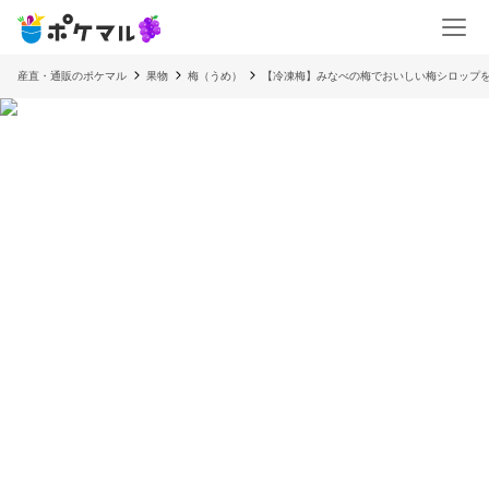
産直・通販のポケマル
果物
梅（うめ）
【冷凍梅】みなべの梅でおいしい梅シロップ