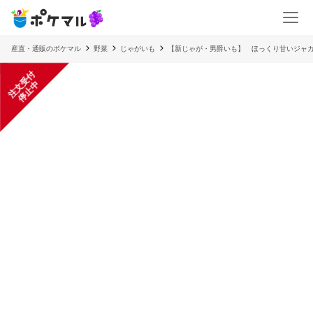
産直・通販のポケマル
野菜
じゃがいも
【新じゃが・男爵いも】 ほっくり甘いジャ
注
文
受
付
停
止
中