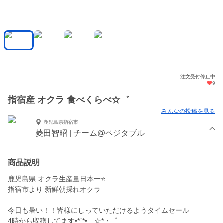
注文受付停止中
9
指宿産 オクラ 食べくらべ☆゛
みんなの投稿を見る
鹿児島県指宿市
菱田智昭 | チーム@ベジタブル
商品説明
鹿児島県 オクラ生産量日本一⭐️
指宿市より 新鮮朝採れオクラ
今日も暑い！！皆様にしっていただけるようタイムセール
4時から収穫してます•*¨*•.¸¸☆*・゜