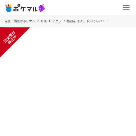
産直・通販のポケマル
野菜
オクラ
指宿産 オクラ 食べくらべ☆゛
注
文
受
付
停
止
中