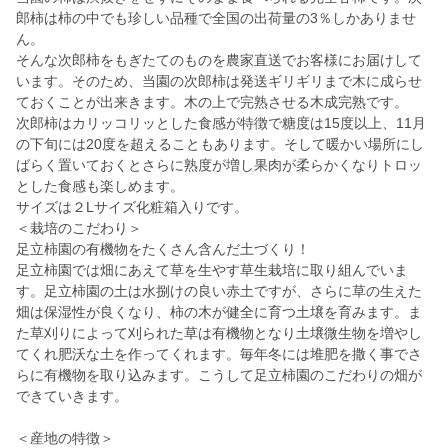
郎柿は柿の中でも珍しい品種で全国の出荷量の3％しかありませ
ん。
そんな次郎柿をもぎたてのものを農家直送でお客様にお届けして
います。そのため、当園の次郎柿は発送ギリギリまで木に成らせ
ておくことが出来きます。木の上で完熟させる木成完熟です。
次郎柿はカリッコリッとした食感が特徴で糖度は15度以上、11月
の下旬には20度を超えることもあります。そして暖かい場所にし
ばらく置いておくとさらに熟度が増し果肉が柔らかくなりトロッ
とした食感も楽しめます。
サイズは２Lサイズ化粧箱入りです。
＜栽培のこだわり＞
足立柿園の有機物をたくさん含んだ土づくり！
足立柿園では畑にあえて草を生やす草生栽培に取り組んでいま
す。足立柿園の土は水捌けの良い赤土ですが、さらに草の生えた
畑は保湿性が良くなり、柿の木が健全に育つ土壌を育みます。ま
た草刈りによって刈られた草は有機物となり土壌微生物を増やし
てくれ肥沃な土を作ってくれます。毎年冬には堆肥を撒く事でさ
らに有機物を取り込みます。こうして足立柿園のこだわりの畑が
できていきます。
＜産地の特徴＞