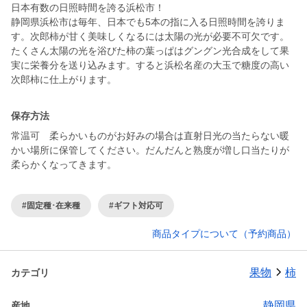
日本有数の日照時間を誇る浜松市！
静岡県浜松市は毎年、日本でも5本の指に入る日照時間を誇りま
す。次郎柿が甘く美味しくなるには太陽の光が必要不可欠です。
たくさん太陽の光を浴びた柿の葉っぱはグングン光合成をして果
実に栄養分を送り込みます。すると浜松名産の大玉で糖度の高い
次郎柿に仕上がります。
保存方法
常温可 柔らかいものがお好みの場合は直射日光の当たらない暖
かい場所に保管してください。だんだんと熟度が増し口当たりが
柔らかくなってきます。
#固定種･在来種
#ギフト対応可
商品タイプについて（予約商品）
果物
柿
カテゴリ
静岡県
産地