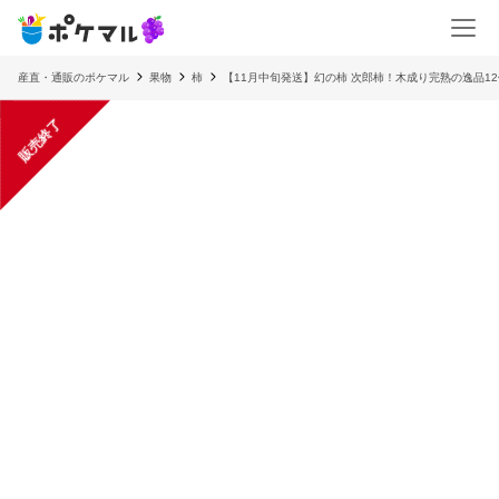
産直・通販のポケマル
果物
柿
【11月中旬発送】幻の柿 次郎柿！木成り完熟の逸品12
販売終了