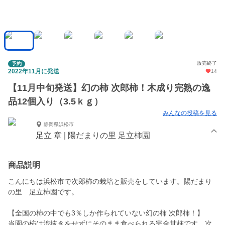
販売終了
予約
2022年11月に発送
14
【11月中旬発送】幻の柿 次郎柿！木成り完熟の逸
品12個入り（3.5ｋｇ）
みんなの投稿を見る
静岡県浜松市
足立 章 | 陽だまりの里 足立柿園
商品説明
こんにちは浜松市で次郎柿の栽培と販売をしています。陽だまり
の里 足立柿園です。
【全国の柿の中でも3％しか作られていない幻の柿 次郎柿！】
当園の柿は渋抜きをせずにそのまま食べられる完全甘柿です。次