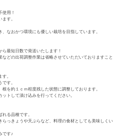
不使用！
います。
き、なおかつ環境にも優しい栽培を目指しています。
から最短日数で発送いたします！
業などの出荷調整作業は省略させていただいておりますこと
ます。
うです。
、根を約１ｃｍ程度残した状態に調整しております。
カットして漬け込みを行ってください。
ばれる品種です。
きらっきょうや天ぷらなど、料理の食材としても美味しくい
みです♪