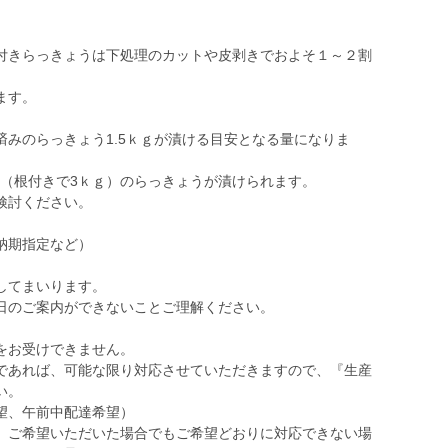
付きらっきょうは下処理のカットや皮剥きでおよそ１～２割
ます。
みのらっきょう1.5ｋｇが漬ける目安となる量になりま
ｇ（根付きで3ｋｇ）のらっきょうが漬けられます。
検討ください。
納期指定など）
。
してまいります。
日のご案内ができないことご理解ください。
をお受けできません。
であれば、可能な限り対応させていただきますので、『生産
い。
望、午前中配達希望）
、ご希望いただいた場合でもご希望どおりに対応できない場