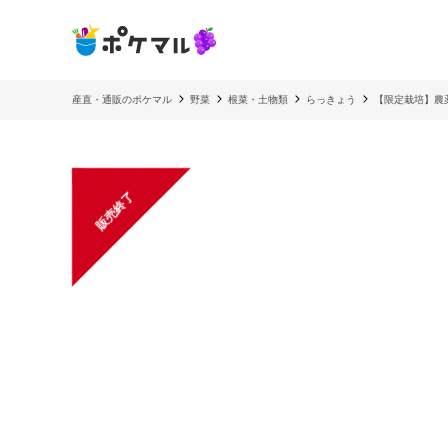
産直・通販のポケマル
野菜
根菜・土物類
らっきょう
【限定栽培】農
販売終了