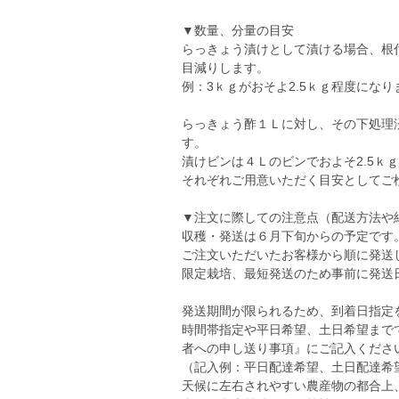
▼数量、分量の目安
らっきょう漬けとして漬ける場合、根
目減りします。
例：3ｋｇがおそよ2.5ｋｇ程度になり
らっきょう酢１Ｌに対し、その下処理済
す。
漬けビンは４Ｌのビンでおよそ2.5ｋ
それぞれご用意いただく目安としてご
▼注文に際しての注意点（配送方法や
収穫・発送は６月下旬からの予定です
ご注文いただいたお客様から順に発送
限定栽培、最短発送のため事前に発送
発送期間が限られるため、到着日指定
時間帯指定や平日希望、土日希望まで
者への申し送り事項』にご記入くださ
（記入例：平日配達希望、土日配達希
天候に左右されやすい農産物の都合上