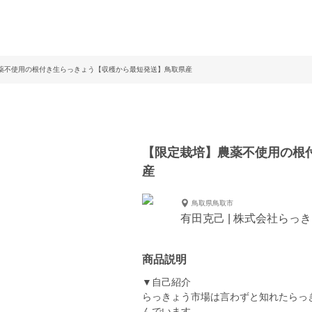
薬不使用の根付き生らっきょう【収穫から最短発送】鳥取県産
【限定栽培】農薬不使用の根
産
鳥取県鳥取市
有田克己 | 株式会社らっ
商品説明
▼自己紹介
らっきょう市場は言わずと知れたらっ
んでいます。