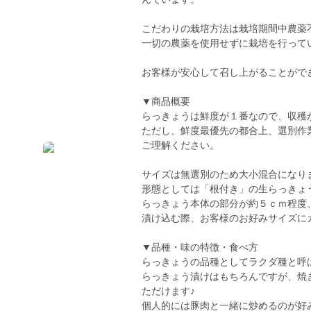
こだわりの栽培方法は栽培期間中農薬
一切の農薬を使用せずに栽培を行って
お客様が安心して召し上がることがで
▼商品概要
らっきょうは鮮度が１番なので、収穫
ただし、鮮度最優先の都合上、選別作
ご理解ください。
サイズは無選別のため大小混合になり
形態としては「根付き」の生らっきょ
らっきょう本体の部分が約５ｃｍ程度
漬け込む際、お客様のお好みサイズに
▼品種・味の特徴・食べ方
らっきょうの品種としてラクダ種と呼
らっきょう漬けはもちろんですが、焼
ただけます♪
個人的には豚肉と一緒に炒めるのが好