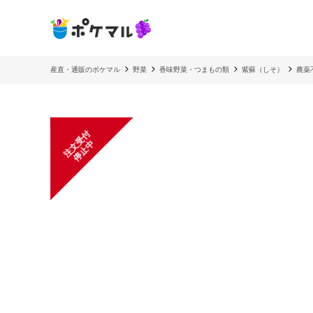
産直・通販のポケマル
野菜
香味野菜・つまもの類
紫蘇（しそ）
農薬
注
文
受
付
停
止
中