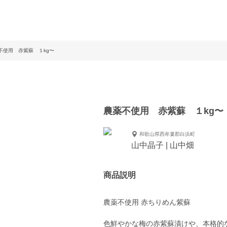
不使用 赤紫蘇 １kg〜
農薬不使用 赤紫蘇 １kg〜
和歌山県西牟婁郡白浜町
山中晶子 | 山中畑
商品説明
農薬不使用 赤ちりめん紫蘇
色鮮やかな梅の赤紫蘇漬けや、本格的