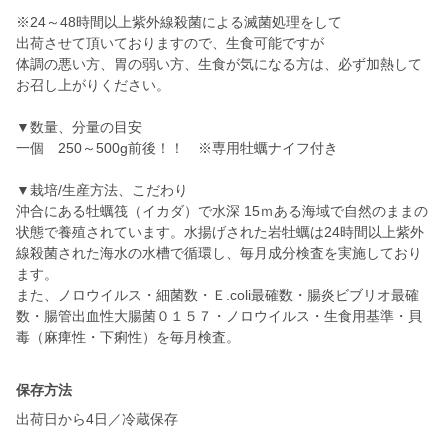
※24～48時間以上紫外線殺菌による滅菌処理をして
出荷させて頂いておりますので、生食可能ですが
体調の悪い方、胃の弱い方、生食が気になる方は、必ず加熱して
お召し上がりください。
▼数量、分量の目安
一個 250～500g前後！！ ※専用牡蠣ナイフ付き
▼栽培/生産方法、こだわり
沖合にある牡蠣筏（イカダ）で水深 15ｍある海域で自然のままの
状態で養殖されています。水揚げされた岩牡蠣は24時間以上紫外
線殺菌された海水の水槽で循環し、毎月成分検査を実施しており
ます。
また、ノロウイルス・細菌数・Ｅ.coli最確数・腸炎ビブリオ最確
数・腸管出血性大腸菌０１５７・ノロウイルス・生食用基準・貝
毒（麻痺性・下痢性）を毎月検査。
保存方法
出荷日から4日／冷蔵保存