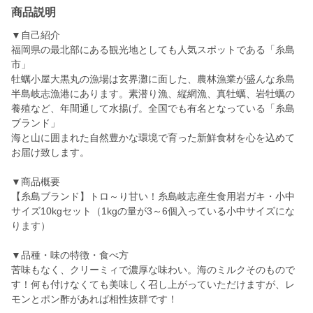
商品説明
▼自己紹介
福岡県の最北部にある観光地としても人気スポットである「糸島
市」
牡蠣小屋大黒丸の漁場は玄界灘に面した、農林漁業が盛んな糸島
半島岐志漁港にあります。素潜り漁、縦網漁、真牡蠣、岩牡蠣の
養殖など、年間通して水揚げ。全国でも有名となっている「糸島
ブランド」
海と山に囲まれた自然豊かな環境で育った新鮮食材を心を込めて
お届け致します。
▼商品概要
【糸島ブランド】トロ～り甘い！糸島岐志産生食用岩ガキ・小中
サイズ10kgセット（1kgの量が3～6個入っている小中サイズにな
ります）
▼品種・味の特徴・食べ方
苦味もなく、クリーミィで濃厚な味わい。海のミルクそのもので
す！何も付けなくても美味しく召し上がっていただけますが、レ
モンとポン酢があれば相性抜群です！