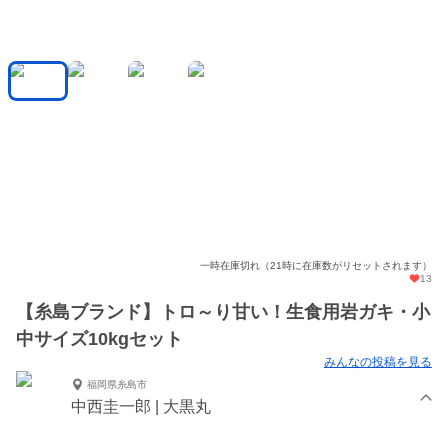
一時在庫切れ（21時に在庫数がリセットされます）
13
【糸島ブランド】トロ～り甘い！生食用岩ガキ・小
中サイズ10kgセット
みんなの投稿を見る
福岡県糸島市
中西圭一郎 | 大黒丸