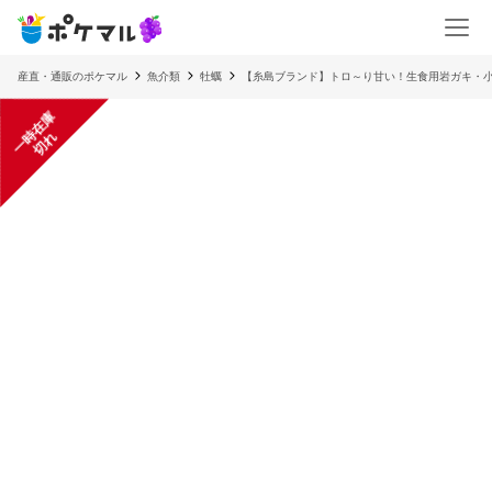
産直・通販のポケマル
魚介類
牡蠣
【糸島ブランド】トロ～り甘い！生食用岩ガキ・小中
一
在
庫
切
時
れ