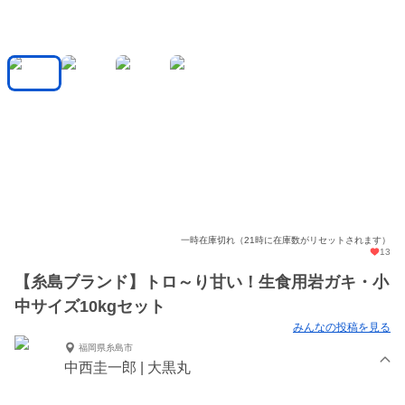
一時在庫切れ（21時に在庫数がリセットされます）
13
【糸島ブランド】トロ～り甘い！生食用岩ガキ・小
中サイズ10kgセット
みんなの投稿を見る
福岡県糸島市
中西圭一郎 | 大黒丸