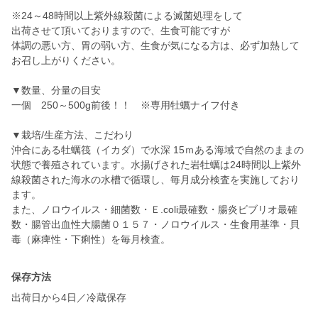
※24～48時間以上紫外線殺菌による滅菌処理をして
出荷させて頂いておりますので、生食可能ですが
体調の悪い方、胃の弱い方、生食が気になる方は、必ず加熱して
お召し上がりください。
▼数量、分量の目安
一個 250～500g前後！！ ※専用牡蠣ナイフ付き
▼栽培/生産方法、こだわり
沖合にある牡蠣筏（イカダ）で水深 15ｍある海域で自然のままの
状態で養殖されています。水揚げされた岩牡蠣は24時間以上紫外
線殺菌された海水の水槽で循環し、毎月成分検査を実施しており
ます。
また、ノロウイルス・細菌数・Ｅ.coli最確数・腸炎ビブリオ最確
数・腸管出血性大腸菌０１５７・ノロウイルス・生食用基準・貝
毒（麻痺性・下痢性）を毎月検査。
保存方法
出荷日から4日／冷蔵保存