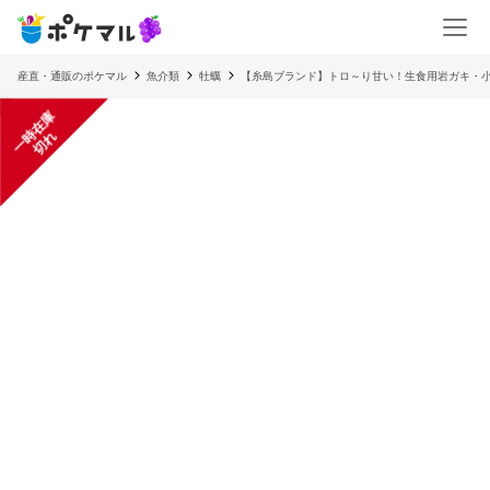
産直・通販のポケマル
魚介類
牡蠣
【糸島ブランド】トロ～り甘い！生食用岩ガキ・小中
一
在
庫
切
時
れ