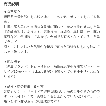
商品説明
▼自己紹介
福岡県の最北部にある観光地としても人気スポットである「糸島
市」
牡蠣小屋大黒丸の漁場は玄界灘に面した、農林漁業が盛んな糸島
半島岐志漁港にあります。素潜り漁、縦網漁、真牡蠣、岩牡蠣の
養殖など、年間通して水揚げ。全国でも有名となっている「糸島
ブランド」
海と山に囲まれた自然豊かな環境で育った新鮮食材を心を込めて
お届け致します。
▼商品概要
【糸島ブランド】トロ～り甘い！糸島岐志産生食用岩ガキ・小中
サイズ10kgセット（1kgの量が3～6個入っている小中サイズにな
ります）
▼品種・味の特徴・食べ方
苦味もなく、クリーミィで濃厚な味わい。海のミルクそのもので
す！何も付けなくても美味しく召し上がっていただけますが、レ
モンとポン酢があれば相性抜群です！