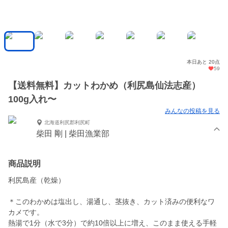
本日あと 20点
59
【送料無料】カットわかめ（利尻島仙法志産）
100g入れ〜
みんなの投稿を見る
北海道利尻郡利尻町
柴田 剛 | 柴田漁業部
商品説明
利尻島産（乾燥）
＊このわかめは塩出し、湯通し、茎抜き、カット済みの便利なワ
カメです。
熱湯で1分（水で3分）で約10倍以上に増え、このまま使える手軽