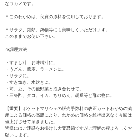
なワカメです。
＊このわかめは、良質の原料を使用しております。
＊サラダ、麺類、鍋物等にも美味しくいただけます。
このままでお使い下さい。
※調理方法
・すまし汁、お味噌汁に。
・うどん、蕎麦、ラーメンに。
・サラダに。
・すき焼き、水炊きに。
・筍、豆、その他野菜と抱き合わせて。
・三杯酢、タコ、イカ、ちりめん、胡瓜等と酢の物に。
【重要】ポケットマリシェの販売手数料の改正カットわかめの減
産による価格の高騰により、わかめの価格を維持出来なく今回は
値上げさせて頂きました。
皆様にはご迷惑をお掛けし大変恐縮ですがご理解の程よろしくお
願いします。