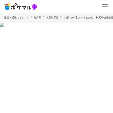
産直・通販のポケマル
魚介類
水産加工品
【送料無料】カットわかめ（利尻島仙法志産）