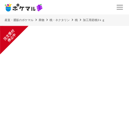
産直・通販のポケマル
果物
桃・ネクタリン
桃
加工用若桃3ｋｇ
注
文
受
付
停
止
中