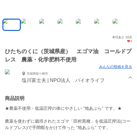
本日あと 10点
3
ひたちのくに（茨城県産） エゴマ油 コールドプ
レス 農薬・化学肥料不使用
みんなの投稿を見る
茨城県龍ケ崎市
塩川富士夫 | NPO法人 バイオライフ
商品説明
★農薬不使用・低温圧搾の体にやさしい "地あぶら" です。★
農薬を使わずに栽培されたエゴマ「田村黒種」を低温圧搾法(コー
ルドプレス)で手間暇をかけて作った "地あぶら" です。