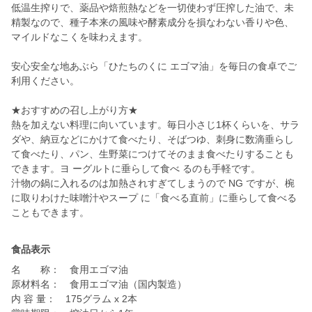
低温生搾りで、薬品や焙煎熱などを一切使わず圧搾した油で、未
精製なので、種子本来の風味や酵素成分を損なわない香りや色、
マイルドなこくを味わえます。
安心安全な地あぶら「ひたちのくに エゴマ油」を毎日の食卓でご
利用ください。
★おすすめの召し上がり方★
熱を加えない料理に向いています。毎日小さじ1杯くらいを、サラ
ダや、納豆などにかけて食べたり、そばつゆ、刺身に数滴垂らし
て食べたり、パン、生野菜につけてそのまま食べたりすることも
できます。ヨ ーグルトに垂らして食べ るのも手軽です。
汁物の鍋に入れるのは加熱されすぎてしまうので NG ですが、椀
に取りわけた味噌汁やスープ に「食べる直前」に垂らして食べる
こともできます。
食品表示
名 称： 食用エゴマ油
原材料名： 食用エゴマ油（国内製造）
内 容 量： 175グラム x 2本