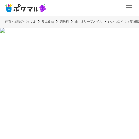
産直・通販のポケマル
加工食品
調味料
油・オリーブオイル
ひたちのくに（茨城県