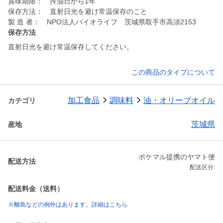
賞味期限： 搾油日から1年
保存方法： 直射日光を避け常温保存のこと
製 造 者： NPO法人バイオライフ 茨城県取手市高須2153
保存方法
直射日光を避け常温保存してください。
この商品のタイプについて
加工食品
調味料
油・オリーブオイル
カテゴリ
茨城県
産地
ポケマル提携のヤマト便
配送方法
配送区分:
配送料金（送料）
※離島などの例外はあります。詳細はこちら