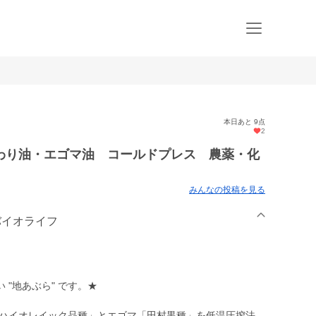
本日あと 9点
2
わり油・エゴマ油 コールドプレス 農薬・化
みんなの投稿を見る
 バイオライフ
"地あぶら" です。★
「ハイオレイック品種」とエゴマ「田村黒種」を低温圧搾法