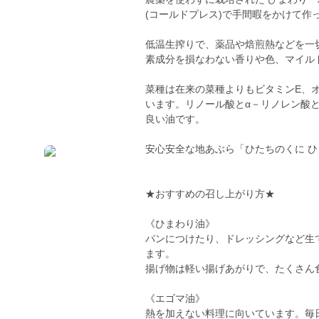
(コールドプレス)で手間暇をかけて作った
低温生搾りで、薬品や焙煎熱などを一
素成分を損なわない香りや色、マイル
菜種は在来の菜種よりもビタミンE、オ
います。リノール酸とα－リノレン酸
良い油です。
安心安全な地あぶら「ひたちのくに 
★おすすめの召し上がり方★
《ひまわり油》
パンにつけたり、ドレッシングなど生
ます。
揚げ物は軽い揚げあがりで、たくさん
《エゴマ油》
熱を加えない料理に向いています。毎