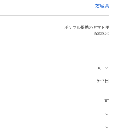
茨城県
ポケマル提携のヤマト便
配送区分:
可
5~7日
可