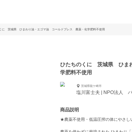
くに 茨城県 ひまわり油・エゴマ油 コールドプレス 農薬・化学肥料不使用
ひたちのくに 茨城県 ひま
学肥料不使用
茨城県龍ケ崎市
塩川富士夫 | NPO法人
商品説明
★農薬不使用・低温圧搾の体にやさしい 
農薬を使わずに栽培された ひまわり