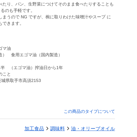
べたり、パン、生野菜につけてそのまま食べたりすることも
 るのも手軽です。
まうので NG ですが、椀に取りわけた味噌汁やスープ に
ゴマ油
造） 食用エゴマ油（国内製造）
年半 （エゴマ油）搾油日から1年
のこと
城県取手市高須2153
。
この商品のタイプについて
加工食品
調味料
油・オリーブオイル