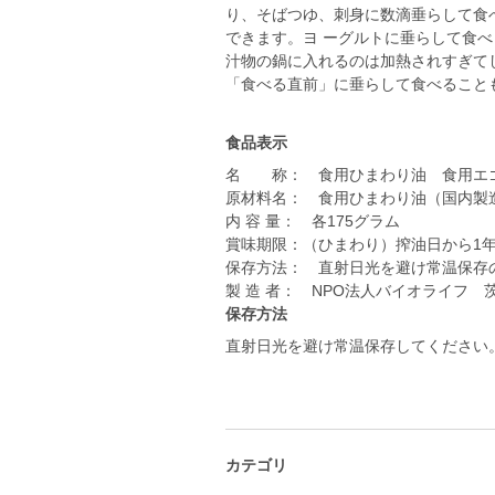
り、そばつゆ、刺身に数滴垂らして食
できます。ヨ ーグルトに垂らして食べ
汁物の鍋に入れるのは加熱されすぎてし
食品表示
名 称： 食用ひまわり油 食用エ
原材料名： 食用ひまわり油（国内製
内 容 量： 各175グラム
賞味期限：（ひまわり）搾油日から1
保存方法： 直射日光を避け常温保存
製 造 者： NPO法人バイオライフ 茨
保存方法
直射日光を避け常温保存してください
カテゴリ