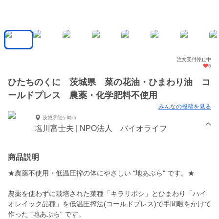
注文受付停止中
6
ひたちのくに 茨城県 菜の花油・ひまわり油 コ
ールドプレス 農薬・化学肥料不使用
みんなの投稿を見る
茨城県龍ケ崎市
塩川富士夫 | NPO法人 バイオライフ
商品説明
★農薬不使用・低温圧搾の体にやさしい "地あぶら" です。★
農薬を使わずに栽培された菜種「キラリボシ」とひまわり「ハイ
オレイック品種」を低温圧搾法(コールドプレス)で手間暇をかけて
作った "地あぶら" です。