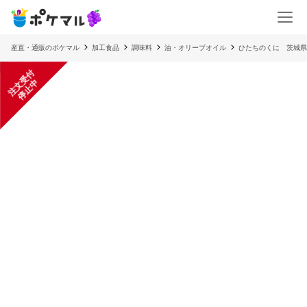
産直・通販のポケマル
加工食品
調味料
油・オリーブオイル
ひたちのくに 茨城県
注
文
受
付
停
止
中