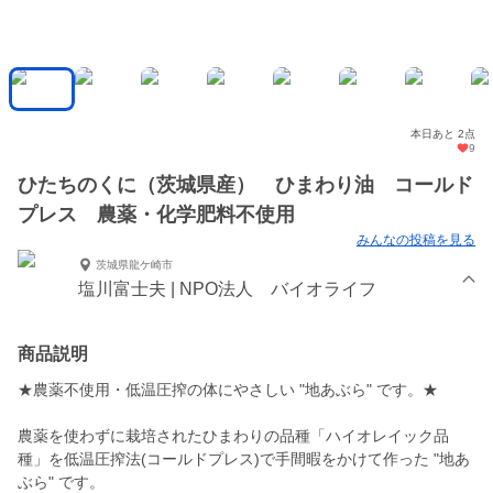
本日あと 2点
9
ひたちのくに（茨城県産） ひまわり油 コールド
プレス 農薬・化学肥料不使用
みんなの投稿を見る
茨城県龍ケ崎市
塩川富士夫 | NPO法人 バイオライフ
商品説明
★農薬不使用・低温圧搾の体にやさしい "地あぶら" です。★
農薬を使わずに栽培されたひまわりの品種「ハイオレイック品
種」を低温圧搾法(コールドプレス)で手間暇をかけて作った "地あ
ぶら" です。