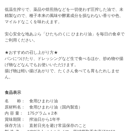
低温生搾りで、薬品や焙煎熱などを一切使わず圧搾した油で、未
精製なので、種子本来の風味や酵素成分を損なわない香りや色、
マイルドなこくを味わえます。
安心安全な地あぶら「ひたちのくに ひまわり油」を毎日の食卓で
ご利用ください。
★おすすめの召し上がり方★
パンにつけたり、ドレッシングなど生で食べるほか、炒め物や揚
げ物などなんでもお使いいただけます。
揚げ物は軽い揚げあがりで、たくさん食べても胃もたれしませ
食品表示
名 称： 食用ひまわり油
原材料名： 食用ひまわり油（国内製造）
内 容 量： 175グラム x 2本
賞味期限： 搾油日から1年半
保存方法： 直射日光を避け常温保存のこと