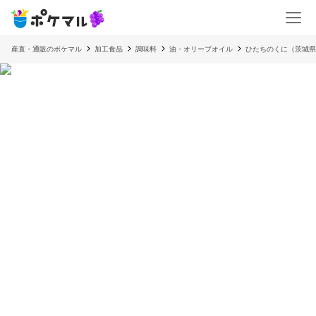
産直・通販のポケマル
加工食品
調味料
油・オリーブオイル
ひたちのくに（茨城県