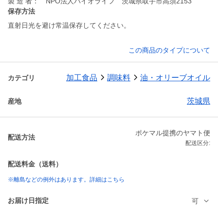
製 造 者： NPO法人バイオライフ 茨城県取手市高須2153
保存方法
直射日光を避け常温保存してください。
この商品のタイプについて
加工食品
調味料
油・オリーブオイル
カテゴリ
茨城県
産地
ポケマル提携のヤマト便
配送方法
配送区分:
配送料金（送料）
※離島などの例外はあります。詳細はこちら
お届け日指定
可