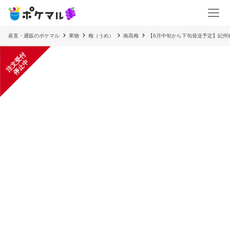
産直・通販のポケマル
果物
梅（うめ）
南高梅
【6月中旬から下旬発送予定】紀州
注
文
受
付
停
止
中