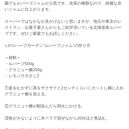
園でもルバーブジャムが人気です。赤系の種類なので、綺麗な赤
いジャムに仕上がります。
スーパーではなかなか見かけないと思いますが、地元や東京のレ
ストラン、お菓子屋さんからもご好評頂いている北海道産ルバー
ブです。ぜひご家庭でもお試しください。
○ガロハーブガーデン”ルバーブジャム”の作り方
＜材料＞
・ルバーブ500g
・グラニュー糖250g
・レモン汁大さじ2
①皮をむかずに茎をザクザクと2センチくらいにカットし鍋に入れ
グラニュー糖を加える。
②グラニュー糖が馴染んだら弱火にかける。
③焦がさないように木ベラで混ぜながら20分ほど煮込む。