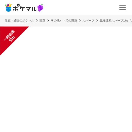
産直・通販のポケマル
野菜
その他すべての野菜
ルバーブ
北海道産ルバーブ1kg
一
在
庫
切
時
れ