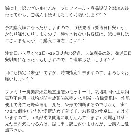
誠に申し訳ございませんが、プロフィール・商品説明全部読み終
わってから、ご購入手続きよろしくお願いします^_^
予約購入順になったりしますので、収穫発送（発送日目安）が、
かなり遅れたりしますので、待ちきれないお客様は、誠に申し訳
ございませんが、ご購入ご遠慮下さい^_^
注文日から早くて1日〜15日以内の発送、人気商品の為、発送日目
安以降になったりもしますので、ご理解お願いします^_^
日にち指定出来ないですが、時間指定出来ますので、よろしくお
願いします^_^
ファミリー農美家畑産地直送便のモットーは、栽培期間中土壌消
毒剤不使用・栽培期間中農薬節減率5〜9割減・有機質肥料・堆肥
使用で育てた野菜達を、見た目や形で判断するのではなく、実１
つ１つ個性だと思い愛情込めて育てて、お客様の食卓に、届けて
いますので、（食品廃棄問題に取り組んでいます）綺麗な野菜・
見た目が気になる方は、誠に申し訳ございませんが、ご購入ご遠
慮下さい。