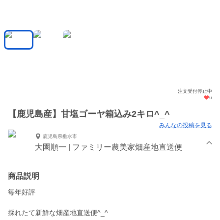
注文受付停止中
6
【鹿児島産】甘塩ゴーヤ箱込み2キロ^_^
みんなの投稿を見る
鹿児島県垂水市
大園順一 | ファミリー農美家畑産地直送便
商品説明
毎年好評
採れたて新鮮な畑産地直送便^_^