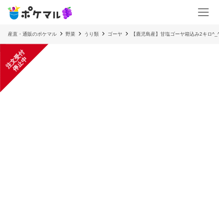
産直・通販のポケマル
野菜
うり類
ゴーヤ
【鹿児島産】甘塩ゴーヤ箱込み2キロ^_
注
文
受
付
停
止
中