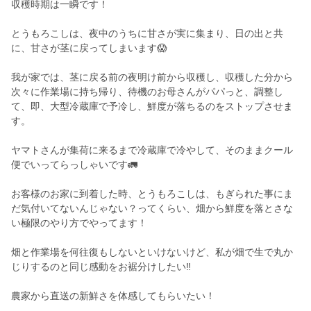
収穫時期は一瞬です！
とうもろこしは、夜中のうちに甘さが実に集まり、日の出と共
に、甘さが茎に戻ってしまいます😱
我が家では、茎に戻る前の夜明け前から収穫し、収穫した分から
次々に作業場に持ち帰り、待機のお母さんがパパっと、調整し
て、即、大型冷蔵庫で予冷し、鮮度が落ちるのをストップさせま
す。
ヤマトさんが集荷に来るまで冷蔵庫で冷やして、そのままクール
便でいってらっしゃいです🚛
お客様のお家に到着した時、とうもろこしは、もぎられた事にま
だ気付いてないんじゃない？ってくらい、畑から鮮度を落とさな
い極限のやり方でやってます！
畑と作業場を何往復もしないといけないけど、私が畑で生で丸か
じりするのと同じ感動をお裾分けしたい‼︎
農家から直送の新鮮さを体感してもらいたい！