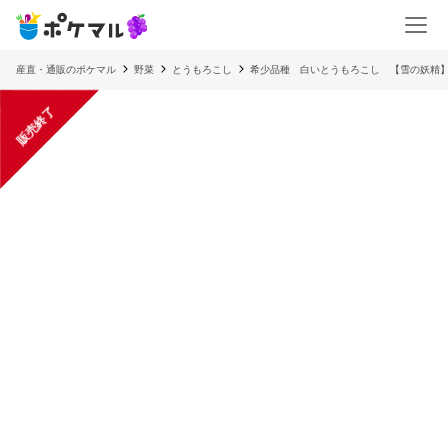
産直・通販のポケマル
野菜
とうもろこし
希少品種 白いとうもろこし 【雪の妖精
販売終了