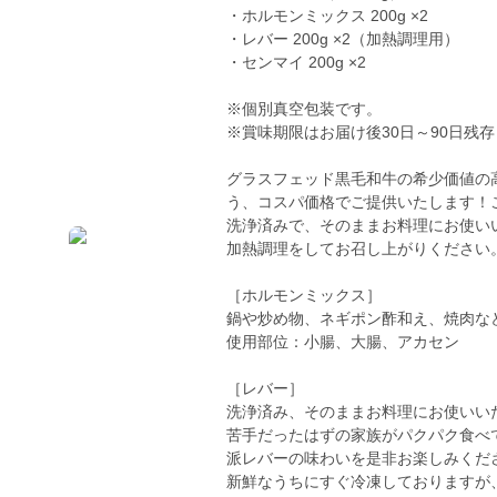
・ホルモンミックス 200g ×2
・レバー 200g ×2（加熱調理用）
・センマイ 200g ×2
※個別真空包装です。
※賞味期限はお届け後30日～90日残
グラスフェッド黒毛和牛の希少価値の
う、コスパ価格でご提供いたします！
洗浄済みで、そのままお料理にお使い
加熱調理をしてお召し上がりください
［ホルモンミックス］
鍋や炒め物、ネギポン酢和え、焼肉な
使用部位：小腸、大腸、アカセン
［レバー］
洗浄済み、そのままお料理にお使いい
苦手だったはずの家族がパクパク食べ
派レバーの味わいを是非お楽しみくだ
新鮮なうちにすぐ冷凍しておりますが