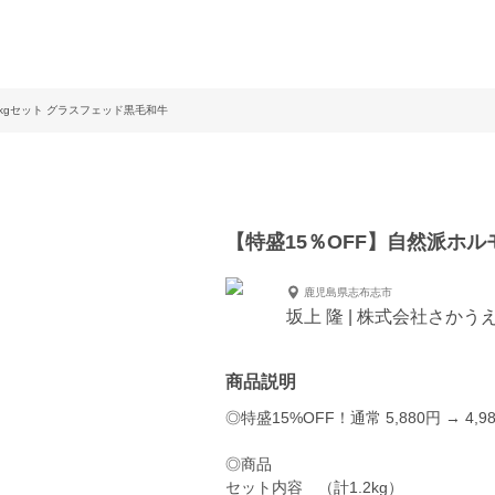
2kgセット グラスフェッド黒毛和牛
【特盛15％OFF】自然派ホル
鹿児島県志布志市
坂上 隆 | 株式会社さかう
商品説明
◎特盛15%OFF！通常 5,880円 → 4,9
◎商品
セット内容 （計1.2kg）