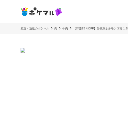
産直・通販のポケマル
肉
牛肉
【特盛15％OFF】自然派ホルモン３種 1.