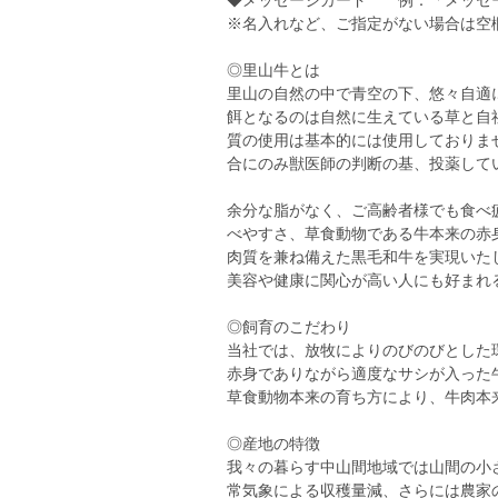
◆メッセージカード 例：「メッセー
※名入れなど、ご指定がない場合は空
◎里山牛とは
里山の自然の中で青空の下、悠々自適
餌となるのは自然に生えている草と自
質の使用は基本的には使用しておりま
合にのみ獣医師の判断の基、投薬して
余分な脂がなく、ご高齢者様でも食べ
べやすさ、草食動物である牛本来の赤
肉質を兼ね備えた黒毛和牛を実現いた
美容や健康に関心が高い人にも好まれ
◎飼育のこだわり
当社では、放牧によりのびのびとした
赤身でありながら適度なサシが入った
草食動物本来の育ち方により、牛肉本
◎産地の特徴
我々の暮らす中山間地域では山間の小
常気象による収穫量減、さらには農家