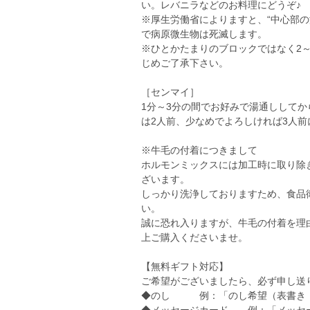
い。レバニラなどのお料理にどうぞ♪
※厚生労働省によりますと、“中心部の温
で病原微生物は死滅します。
※ひとかたまりのブロックではなく2
じめご了承下さい。
［センマイ］
1分～3分の間でお好みで湯通ししてか
は2人前、少なめでよろしければ3人前
※牛毛の付着につきまして
ホルモンミックスには加工時に取り除
ざいます。
しっかり洗浄しておりますため、食品
い。
誠に恐れ入りますが、牛毛の付着を理
上ご購入くださいませ。
【無料ギフト対応】
ご希望がございましたら、必ず申し送
◆のし 例：「のし希望（表書き：お