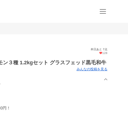
本日あと 7点
128
モン３種 1.2kgセット グラスフェッド黒毛和牛
みんなの投稿を見る
え
80円！