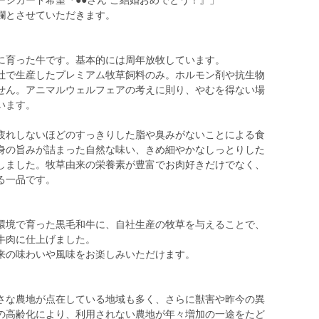
ジカード希望『●●さん ご結婚おめでとう！』」
欄とさせていただきます。
に育った牛です。基本的には周年放牧しています。
社で生産したプレミアム牧草飼料のみ。ホルモン剤や抗生物
せん。アニマルウェルフェアの考えに則り、やむを得ない場
います。
疲れしないほどのすっきりした脂や臭みがないことによる食
身の旨みが詰まった自然な味い、きめ細やかなしっとりした
しました。牧草由来の栄養素が豊富でお肉好きだけでなく、
る一品です。
環境で育った黒毛和牛に、自社生産の牧草を与えることで、
牛肉に仕上げました。
来の味わいや風味をお楽しみいただけます。
さな農地が点在している地域も多く、さらに獣害や昨今の異
の高齢化により、利用されない農地が年々増加の一途をたど