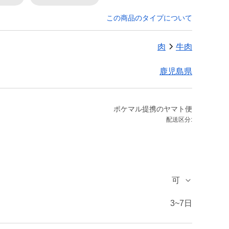
この商品のタイプについて
肉
牛肉
鹿児島県
ポケマル提携のヤマト便
配送区分:
可
3~7日