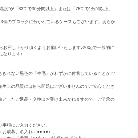
度”が「63℃で30分間以上」または「75℃で1分間以上」
～3個のブロックに分かれているケースもございます。あらか
らお召し上がり頂くようお願いいたします♪200gで一般的に
になります♪
ききれない黒色の「牛毛」がわずかに付着していることがご
衛生上の品質には何ら問題はございませんのでご安心くださ
由としたご返品・交換はお受け出来かねますので、ご了承の
り事項にご入力ください。
歳暮、名入れ：●● ●●）」