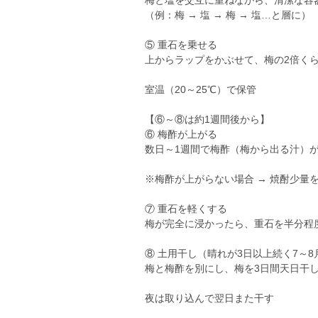
梅と塩を交互に重ねながら、清潔な容
（例：梅 → 塩 → 梅 → 塩…と層に）
⑤ 重石を乗せる
上からラップをかぶせて、梅の2倍く
室温（20～25℃）で保管
【⑥～⑧は約1週間後から】
⑥ 梅酢が上がる
数日～1週間で梅酢（梅から出る汁）
※梅酢が上がらない場合 → 焼酎少量
⑦ 重石を軽くする
梅が完全に浸かったら、重石を半分程
⑧ 土用干し（晴れが3日以上続く7～8
梅と梅酢を別にし、梅を3日間天日干
夜は取り込んで翌日また干す