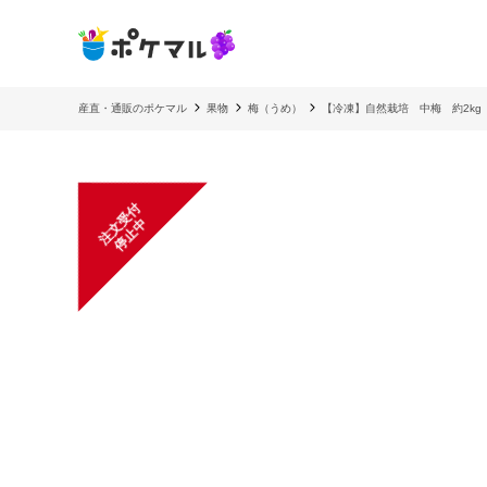
産直・通販のポケマル
果物
梅（うめ）
【冷凍】自然栽培 中梅 約2k
注
文
受
付
停
止
中