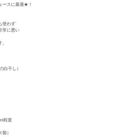
ュースに最適★！
も使わず
非常に悪い
。
す。
本の白干し）
ml程度
ス製）