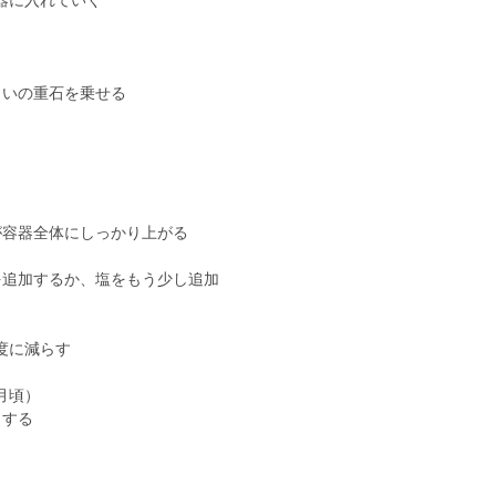
器に入れていく
らいの重石を乗せる
が容器全体にしっかり上がる
を追加するか、塩をもう少し追加
度に減らす
月頃）
しする