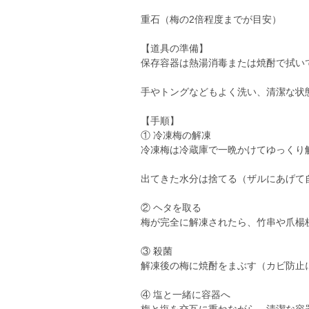
重石（梅の2倍程度までが目安）
【道具の準備】
保存容器は熱湯消毒または焼酎で拭い
手やトングなどもよく洗い、清潔な状
【手順】
① 冷凍梅の解凍
冷凍梅は冷蔵庫で一晩かけてゆっくり
出てきた水分は捨てる（ザルにあげて
② ヘタを取る
梅が完全に解凍されたら、竹串や爪楊
③ 殺菌
解凍後の梅に焼酎をまぶす（カビ防止
④ 塩と一緒に容器へ