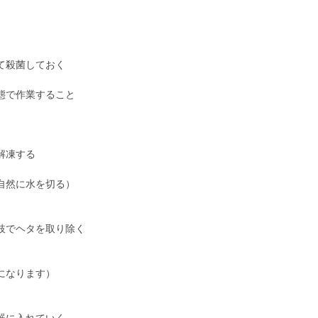
て殺菌しておく
態で作業すること
解凍する
自然に水を切る）
枝でヘタを取り除く
になります）