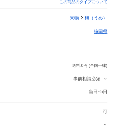
この商品のタイプについて
果物
梅（うめ）
静岡県
送料:0円 (全国一律)
事前相談必須
当日~5日
可