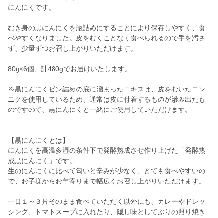
にんにくです。
むき身の黒にんにくを瓶詰めにすることにより保存しやすく、食
べやすくなりました。皮をむくことなく食べられるので手を汚さ
ず、少量ずつお召し上がりいただけます。
80g×6個、計480gでお届けいたします。
※黒にんにくビン詰めの底に溜まったエキスは、皮をむいたニン
ニクを使用しているため、通常は皮に付着するものが滲み出たも
のですので、黒にんにくと一緒にご使用していただけます。
【黒にんにくとは】
にんにくを高温多湿の条件下で発酵熟成させ作り上げた「発酵熟
成黒にんにく」です。
生のにんにくに比べて匂いと辛みが少なく、とても食べやすいの
で、お子様からお年寄りまで幅広くお召し上がりいただけます。
一日１～３片そのまま食べていただく以外にも、カレーやドレッ
シング、トマトスープに入れたり、隠し味としてぶりの照り焼き