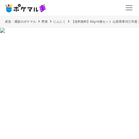
産直・通販のポケマル
野菜
にんにく
【送料無料】80g×6個セット 山形県寒河江市産