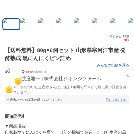
本日あと 18点
9
【送料無料】80g×6個セット 山形県寒河江市産 発
酵熟成 黒にんにくビン詰め
みんなの投稿を見る
山形県寒河江市
渡邉雅一 | 株式会社ジオンジファーム
マークのついた生産者さんは、過去1年間で平均して特に高い評価を得
ています。
生産者バッジの基準が新しくなりました。
詳しくはこちら
商品説明
▼商品概要
自家栽培でにんにくを育て、自前の機械で製造した自社生産の黒