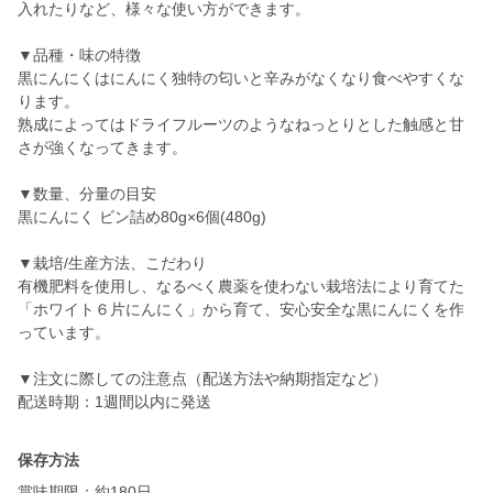
入れたりなど、様々な使い方ができます。
▼品種・味の特徴
黒にんにくはにんにく独特の匂いと辛みがなくなり食べやすくな
ります。
熟成によってはドライフルーツのようなねっとりとした触感と甘
さが強くなってきます。
▼数量、分量の目安
黒にんにく ビン詰め80g×6個(480g)
▼栽培/生産方法、こだわり
有機肥料を使用し、なるべく農薬を使わない栽培法により育てた
「ホワイト６片にんにく」から育て、安心安全な黒にんにくを作
っています。
▼注文に際しての注意点（配送方法や納期指定など）
配送時期：1週間以内に発送
保存方法
賞味期限：約180日