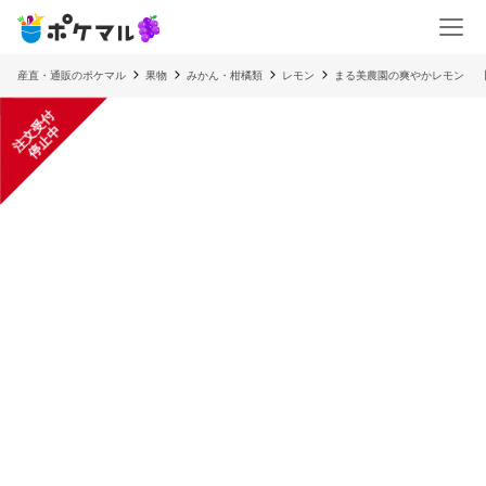
産直・通販のポケマル
果物
みかん・柑橘類
レモン
まる美農園の爽やかレモン 
注
文
受
付
停
止
中