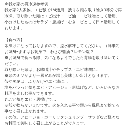
🔶我が家の再冷凍参考例
我が家2人家族。エビ飯で1/4活用、残りを頭を取り除き3等分で再
冷凍。取り除いた頭はエビ出汁・エビ油・エビ味噌として活用。
小分けしたものはサラダ・唐揚げ・むきエビとして日々活用して
おります。
【食べ方】
氷漬けになっておりますので、流水解凍してください。（詳細2）
お刺身⇨まずはお刺身で…わさび醬油？レモン塩？
※お刺身で食べる際、気になるようでしたら背腸を取り除いてく
ださい。
取り除いた頭は、お味噌汁やチップス・エビ味噌に…
※頭のミソがより一層旨みが増し美味しい出汁となります。
殻や尻尾は、ふりかけやエビ油に…
塩をパラっと焼きエビ・アヒージョ・唐揚げなど、いろいろなお
料理を楽しむ事ができます。
丸ごと焼きエビ・唐揚げで…
※殻が軟らかいえびです。火を入れる事で頭から尻尾まで捨てる
事なく召し上がれます。
その他、アヒージョ・ガーリックシュリンプ・サラダなど様々な
お料理で美味しく召し上がることができます。