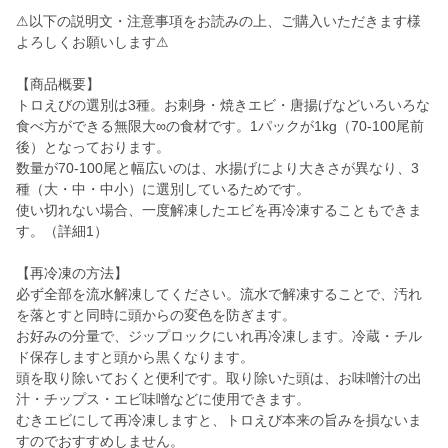
⚠以下の説明文・注意事項をお読みの上、ご購入いただきます様
よろしくお願いします⚠
【商品概要】
トロえびの選別は3種。お刺身・焼きエビ・唐揚げなどいろいろな
食べ方ができる無限大∞の食材です。1パックが1kg（70-100尾前
後）となっております。
数量が70-100尾と幅広いのは、水揚げにより大きさが異なり、3
種（大・中・中小）に選別しているためです。
使い切れない場合、一度解凍したエビを再冷凍することもできま
す。（詳細1）
【再冷凍の方法】
必ず全部を流水解凍してください。流水で解凍することで、汚れ
を落とすと同時に頭からの変色を防ぎます。
お好みの分量で、ジップロックにいれ再冷凍します。冷蔵・チル
ド保存しますと頭から黒くなります。
頭を取り除いておくと便利です。取り除いた頭は、お味噌汁の出
汁・チップス・エビ味噌などに使用できます。
むきエビにして再冷凍しますと、トロえび本来の旨みを損ないま
すのでおすすめしません。