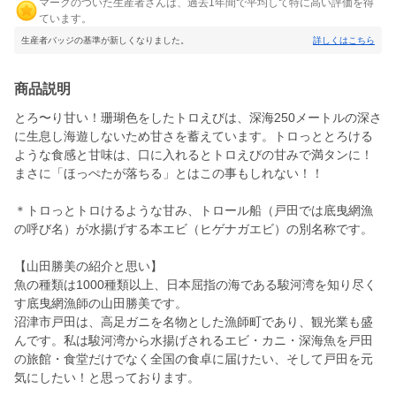
マークのついた生産者さんは、過去1年間で平均して特に高い評価を得
ています。
生産者バッジの基準が新しくなりました。
詳しくはこちら
商品説明
とろ〜り甘い！珊瑚色をしたトロえびは、深海250メートルの深さ
に生息し海遊しないため甘さを蓄えています。トロっととろける
ような食感と甘味は、口に入れるとトロえびの甘みで満タンに！
まさに「ほっぺたが落ちる」とはこの事もしれない！！
＊トロっとトロけるような甘み、トロール船（戸田では底曳網漁
の呼び名）が水揚げする本エビ（ヒゲナガエビ）の別名称です。
【山田勝美の紹介と思い】
魚の種類は1000種類以上、日本屈指の海である駿河湾を知り尽く
す底曳網漁師の山田勝美です。
沼津市戸田は、高足ガニを名物とした漁師町であり、観光業も盛
んです。私は駿河湾から水揚げされるエビ・カニ・深海魚を戸田
の旅館・食堂だけでなく全国の食卓に届けたい、そして戸田を元
気にしたい！と思っております。