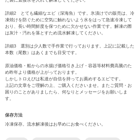
た袋に直接水を入れて解凍してください。
詳細2 とても繊細なエビ（深海魚）です。氷漬けでの販売は、冷
凍焼けを防ぐために空気に触れないよう水をはって急速冷凍して
おり、長い時間鮮度を保つために欠かせない作業です。解凍の際
は灰汁・汚れを落とすため流水解凍してください。
詳細3 選別は少人数で手作業で行っております。上記に記載した
本数（尾数）はあくまでも目安です。
原油価格・船からの水揚げ価格引き上げ・容器等材料費高騰のた
め昨年より価格が上がっております。
しかしトロえびは私達が自信を持ってお薦めするエビです。
上記の文章をご理解の上、ご購入くださいませ。またご質問・お
困りのことがありましたら、何なりとメッセージをお願いしま
す。
保存方法
冷凍保存。流水解凍後はお早めにお食べください。