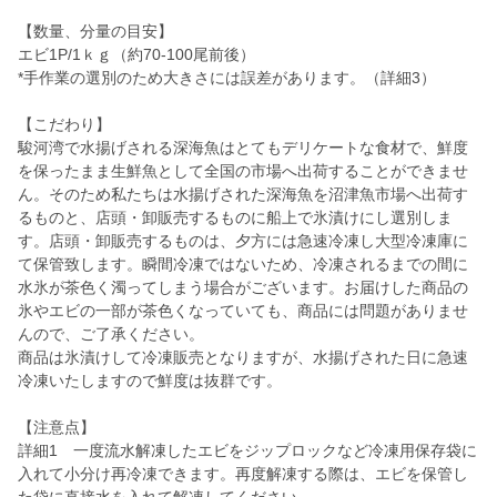
【数量、分量の目安】
エビ1P/1ｋｇ（約70-100尾前後）
*手作業の選別のため大きさには誤差があります。（詳細3）
【こだわり】
駿河湾で水揚げされる深海魚はとてもデリケートな食材で、鮮度
を保ったまま生鮮魚として全国の市場へ出荷することができませ
ん。そのため私たちは水揚げされた深海魚を沼津魚市場へ出荷す
るものと、店頭・卸販売するものに船上で氷漬けにし選別しま
す。店頭・卸販売するものは、夕方には急速冷凍し大型冷凍庫に
て保管致します。瞬間冷凍ではないため、冷凍されるまでの間に
水氷が茶色く濁ってしまう場合がございます。お届けした商品の
氷やエビの一部が茶色くなっていても、商品には問題がありませ
んので、ご了承ください。
商品は氷漬けして冷凍販売となりますが、水揚げされた日に急速
冷凍いたしますので鮮度は抜群です。
【注意点】
詳細1 一度流水解凍したエビをジップロックなど冷凍用保存袋に
入れて小分け再冷凍できます。再度解凍する際は、エビを保管し