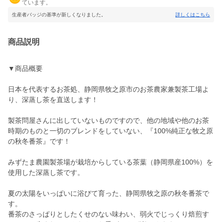
ています。
生産者バッジの基準が新しくなりました。
詳しくはこちら
商品説明
▼商品概要
日本を代表するお茶処、静岡県牧之原市のお茶農家兼製茶工場よ
り、深蒸し茶を直送します！
製茶問屋さんに出していないものですので、他の地域や他のお茶
時期のものと一切のブレンドをしていない、『100%純正な牧之原
の秋冬番茶』です！
みずたま農園製茶場が栽培からしている茶葉（静岡県産100%）を
使用した深蒸し茶です。
夏の太陽をいっぱいに浴びて育った、静岡県牧之原の秋冬番茶で
す。
番茶のさっぱりとしたくせのない味わい、弱火でじっくり焙煎す