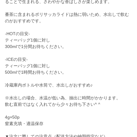
ることで生まれる、さわやかな香ばしさが楽しめます。
番茶に含まれるポリサッカライドは熱に弱いため、水出しで飲む
のがおすすめです。
-HOTの目安-
ティーバッグ1個に対し
300mlで1分間お待ちください。
-ICEの目安-
ティーバッグ1個に対し
500mlで1時間お待ちください。
冷蔵庫内ボトルや水筒で、水出しがおすすめ♪
※水出しの場合、水温が低い為、抽出に時間がかかります。
飲む直前ではなく入れてから少々お待ち下さい^ ^
4g×50p
窒素充填・適温保存
▼注文に際しての注意点（配送方法や納期指定など）