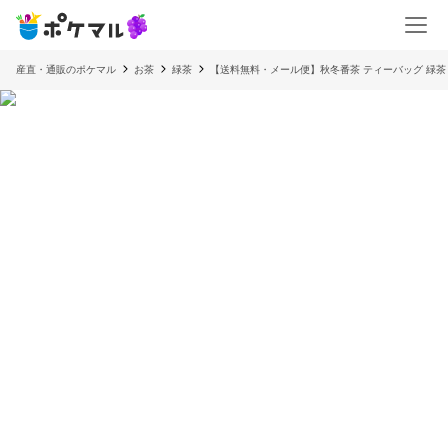
産直・通販のポケマル
お茶
緑茶
【送料無料・メール便】秋冬番茶 ティーバッグ 緑茶 4g