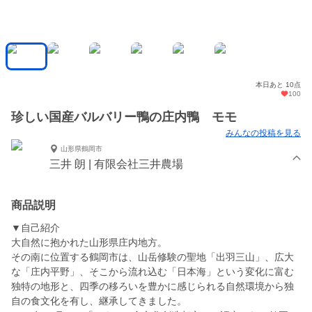
本日あと 10点
100
珍しい国産バルバリー鴨の庄内鴨 モモ
みんなの投稿を見る
山形県鶴岡市
三井 朗 | 有限会社三井農場
商品説明
▼自己紹介
大自然に抱かれた山形県庄内地方。
その南に位置する鶴岡市は、山岳修験の聖地「出羽三山」、広大
な「庄内平野」、そこから流れ込む「日本海」という変化に富む
独特の地形と、四季の移ろいを豊かに感じられる自然環境から独
自の食文化を有し、継承してきました。