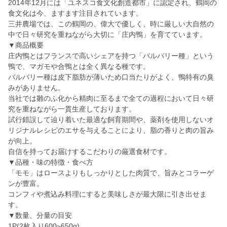
2014年12月には「ユネスコ食文化創造都市」に認定され、鶴岡の
食文化は今、ますます注目されています。
三井農場では、この鶴岡の、偉大で優しく、時に厳しい大自然の
中で日々研究を重ねながら大切に「庄内鴨」を育てています。
▼商品概要
庄内鴨とはフランスで高いシェアを持つ「バルバリー種」という
鴨で、マガモや合鴨とは全く異なる種です。
バルバリー種は皮下脂肪が薄いため口当たりがよく、鴨特有の臭
みがありません。
当社では雛のふ化から精肉に至るまで全ての過程において日々研
究を重ねながら一貫生産しております。
試行錯誤して辿り着いた最適な飼育期間や、薬剤を使用しないオ
リジナルレシピのエサを与えることにより、脂の香りと肉の旨み
が向上。
自信を持ってお届けするこだわりの厳選食材です。
▼品種・味の特徴・食べ方
「モモ」はロースよりもしっかりとした肉質で、旨みとコラーゲ
ンが豊富。
コンフィや煮込み料理にすると美味しさが最大限に引き出せま
す。
▼数量、分量の目安