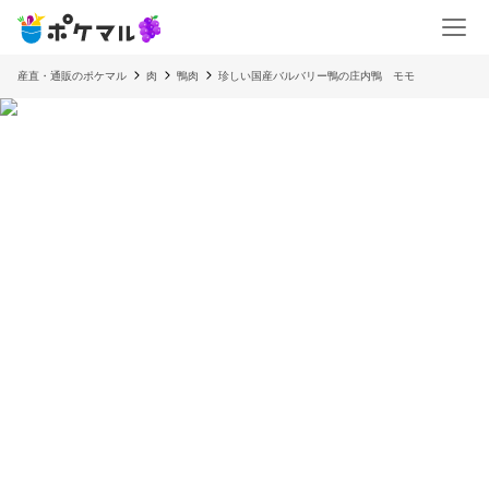
産直・通販のポケマル
肉
鴨肉
珍しい国産バルバリー鴨の庄内鴨 モモ