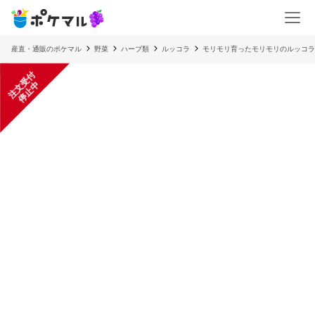
産直・通販のポケマル
野菜
ハーブ類
ルッコラ
モリモリ育ったモリモリのルッコラ
注
文
受
付
停
止
中