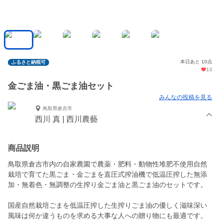
本日あと 10点
ふるさと納税可
13
金ごま油・黒ごま油セット
みんなの投稿を見る
鳥取県倉吉市
西川 真 | 西川農藝
商品説明
鳥取県倉吉市内の自家農園で農薬・肥料・動物性堆肥不使用自然
栽培で育てた黒ごま・金ごまを直圧式搾油機で低温圧搾した無添
加・無着色・無調整の生搾り金ごま油と黒ごま油のセットです。
国産自然栽培ごまを低温圧搾した生搾りごま油の優しく滋味深い
風味は何か違うものを求める大事な人への贈り物にも最適です。