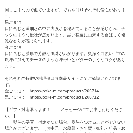
同じごまなので似ていますが、でもやはりそれぞれ個性がありま
す。
黒ごま油
口に含むと繊細さの中に力強さを秘めていることが感じられ、ナ
ッツのような後味が広がります。黒い種皮に由来する香ばしく複
雑な香りが感じられます。
金ごま油
口に含むと濃厚で芳醇な風味が広がります。奥深く力強いゴマの
風味に加えてチーズのような味わいとバターのようなコクがあり
ます。
それぞれの特徴や料理例は各商品サイトにてご確認いただけま
す。
金ごま油： https://poke-m.com/products/206714
黒ごま油： https://poke-m.com/products/206712
【ギフト対応承ります！ - メッセージにてお申し付けくださ
い。】
・熨斗の要否：指定がない場合、熨斗をつけることができない
場合がございます。（お中元・お歳暮・お年賀・御礼・粗品・お