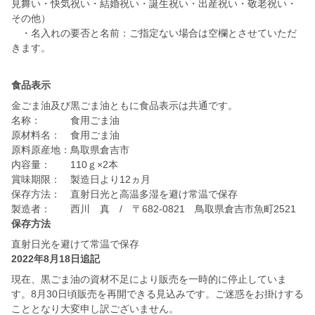
見舞い・快気祝い・結婚祝い・誕生祝い・出産祝い・敬老祝い・
その他）
・名入れの要否と名前：ご指定ない場合は空欄とさせていただ
きます。
食品表示
金ごま油及び黒ごま油ともに食品表示は共通です。
名称： 食用ごま油
原材料名： 食用ごま油
原料原産地：鳥取県倉吉市
内容量： 110ｇ×2本
賞味期限： 製造日より12ヵ月
保存方法： 直射日光と高温多湿を避け常温で保存
製造者： 西川 真 / 〒682-0821 鳥取県倉吉市魚町2521
保存方法
直射日光を避けて常温で保存
2022年8月18日追記
現在、黒ごま油の資材不足により販売を一時的に停止していま
す。8月30日頃販売を再開できる見込みです。ご迷惑をお掛けする
こととなり大変申し訳ございません。