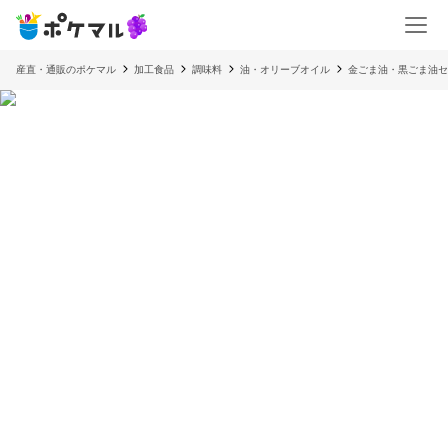
産直・通販のポケマル
加工食品
調味料
油・オリーブオイル
金ごま油・黒ごま油セ