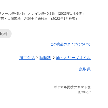
ール酸45.4% オレイン酸40.3% (2023年1月検査）
菌・大腸菌群 左記全て未検出 (2023年1月検査）
対応可
この商品のタイプについて
加工食品
調味料
油・オリーブオイル
鳥取県
ポケマル提携のヤマト便
配送区分: