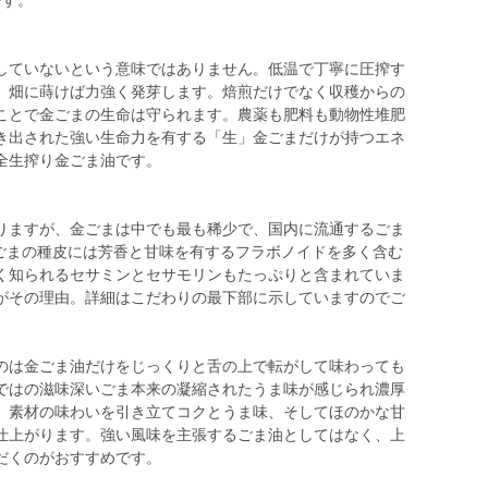
です。
していないという意味ではありません。低温で丁寧に圧搾す
。畑に蒔けば力強く発芽します。焙煎だけでなく収穫からの
ことで金ごまの生命は守られます。農薬も肥料も動物性堆肥
き出された強い生命力を有する「生」金ごまだけが持つエネ
全生搾り金ごま油です。
りますが、金ごまは中でも最も稀少で、国内に流通するごま
ごまの種皮には芳香と甘味を有するフラボノイドを多く含む
く知られるセサミンとセサモリンもたっぷりと含まれていま
がその理由。詳細はこだわりの最下部に示していますのでご
のは金ごま油だけをじっくりと舌の上で転がして味わっても
ではの滋味深いごま本来の凝縮されたうま味が感じられ濃厚
。素材の味わいを引き立てコクとうま味、そしてほのかな甘
仕上がります。強い風味を主張するごま油としてはなく、上
だくのがおすすめです。