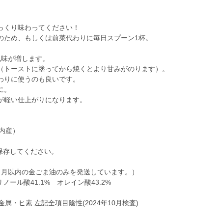
っくり味わってください！
のため、もしくは前菜代わりに毎日スプーン1杯。
風味が増します。
（トーストに塗ってから焼くとより甘みがのります）。
わりに使うのも良いです。
に。
が軽い仕上がりになります。
国内産）
保存してください。
2ヶ月以内の金ごま油のみを発送しています。）
ノール酸41.1% オレイン酸43.2%
属・ヒ素 左記全項目陰性(2024年10月検査)