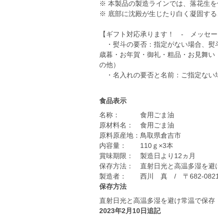
※ 本製品の製造ラインでは、落花生
※ 底部に沈殿が生じたり白く凝固す
【ギフト対応承ります！ - メッセ
・熨斗の要否：指定がない場合、熨斗
歳暮・お年賀・御礼・粗品・お見舞い
の他）
・名入れの要否と名前：ご指定ない
食品表示
名称： 食用ごま油
原材料名： 食用ごま油
原料原産地：鳥取県倉吉市
内容量： 110ｇ×3本
賞味期限： 製造日より12ヵ月
保存方法： 直射日光と高温多湿を避
製造者： 西川 真 / 〒682-082
保存方法
直射日光と高温多湿を避け常温で保存
2023年2月10日追記