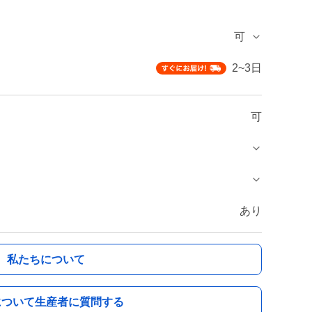
可
2~3日
可
あり
私たちについて
について生産者に質問する