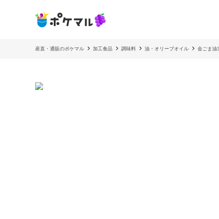
産直・通販のポケマル
加工食品
調味料
油・オリーブオイル
金ごま油