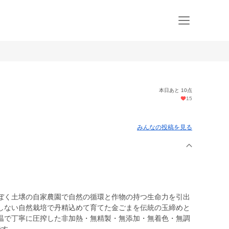
本日あと 10点
15
みんなの投稿を見る
ぼく土壌の自家農園で自然の循環と作物の持つ生命力を引出
しない自然栽培で丹精込めて育てた金ごまを伝統の玉締めと
温で丁寧に圧搾した非加熱・無精製・無添加・無着色・無調