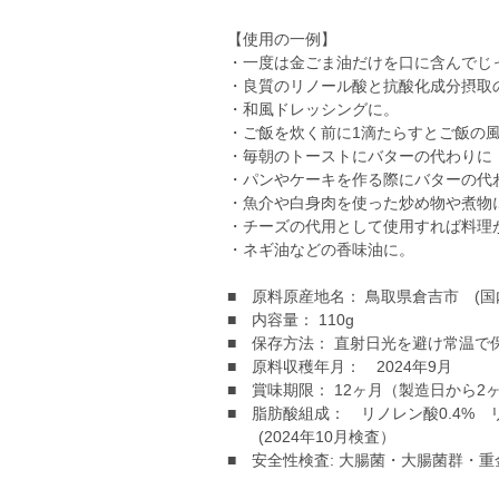
【使用の一例】
・一度は金ごま油だけを口に含んでじ
・良質のリノール酸と抗酸化成分摂取
・和風ドレッシングに。
・ご飯を炊く前に1滴たらすとご飯の
・毎朝のトーストにバターの代わりに
・パンやケーキを作る際にバターの代
・魚介や白身肉を使った炒め物や煮物
・チーズの代用として使用すれば料理
・ネギ油などの香味油に。
■ 原料原産地名： 鳥取県倉吉市 (
■ 内容量： 110g
■ 保存方法： 直射日光を避け常温で
■ 原料収穫年月： 2024年9月
■ 賞味期限： 12ヶ月（製造日から
■ 脂肪酸組成： リノレン酸0.4% リ
(2024年10月検査）
■ 安全性検査: 大腸菌・大腸菌群・重金