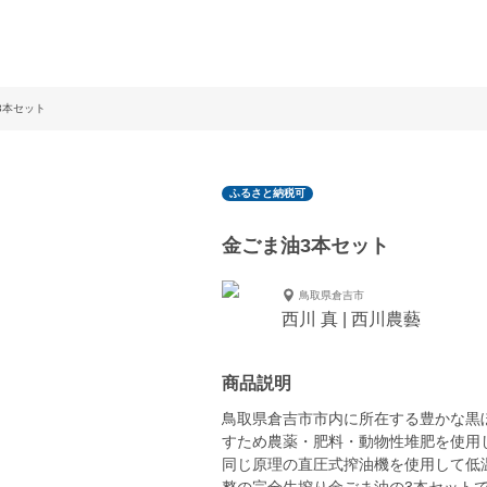
3本セット
ふるさと納税可
金ごま油3本セット
鳥取県倉吉市
西川 真 | 西川農藝
商品説明
鳥取県倉吉市市内に所在する豊かな黒
すため農薬・肥料・動物性堆肥を使用
同じ原理の直圧式搾油機を使用して低