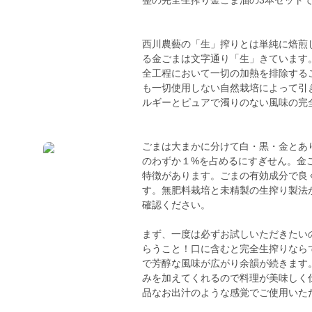
整の完全生搾り金ごま油の3本セット
西川農藝の「生」搾りとは単純に焙煎
る金ごまは文字通り「生」きています
全工程において一切の加熱を排除する
も一切使用しない自然栽培によって引
ルギーとピュアで濁りのない風味の完
ごまは大まかに分けて白・黒・金とあ
のわずか１%を占めるにすぎせん。金
特徴があります。ごまの有効成分で良
す。無肥料栽培と未精製の生搾り製法
確認ください。
まず、一度は必ずお試しいただきたい
らうこと！口に含むと完全生搾りなら
で芳醇な風味が広がり余韻が続きます
みを加えてくれるので料理が美味しく
品なお出汁のような感覚でご使用いた