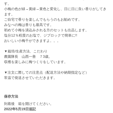
す。
小梅の色が緑→黄緑→黄色と変化し、日に日に良い香りがしてき
ます。
ご自宅で香りを楽しんでもらうのもお勧めです。
みなべの梅は香りも最高です。
初めて小梅を漬込みされる方のセットも出品します。
塩分12％程度のお塩で、ジプロックで簡単に!!
おいしい小梅干ができますよ。。。
▼栽培/生産方法、こだわり
農園隊長 山西一善 ７3歳。
収穫を楽しみに梅つくりをしています。
▼注文に際しての注意点（配送方法や納期指定など）
常温で発送させていただきます。
保存方法
到着後 箱を開けてください。
2022年5月19日追記