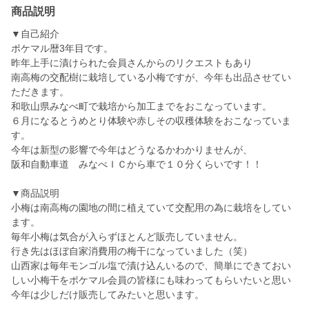
商品説明
▼自己紹介
ポケマル暦3年目です。
昨年上手に漬けられた会員さんからのリクエストもあり
南高梅の交配樹に栽培している小梅ですが、今年も出品させてい
ただきます。
和歌山県みなべ町で栽培から加工までをおこなっています。
６月になるとうめとり体験や赤しその収穫体験をおこなっていま
す。
今年は新型の影響で今年はどうなるかわかりませんが、
阪和自動車道 みなべＩＣから車で１０分くらいです！！
▼商品説明
小梅は南高梅の園地の間に植えていて交配用の為に栽培をしてい
ます。
毎年小梅は気合が入らずほとんど販売していません。
行き先はほぼ自家消費用の梅干になっていました（笑）
山西家は毎年モンゴル塩で漬け込んいるので、簡単にできておい
しい小梅干をポケマル会員の皆様にも味わってもらいたいと思い
今年は少しだけ販売してみたいと思います。