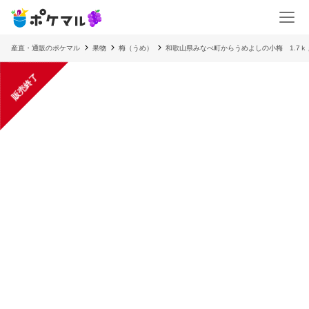
産直・通販のポケマル
果物
梅（うめ）
和歌山県みなべ町からうめよしの小梅 1.7ｋ
販売終了