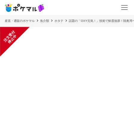
産直・通販のポケマル
魚介類
ホタテ
話題の「OXY元気！」技術で鮮度抜群！陸奥湾ベビ
注
文
受
付
停
止
中