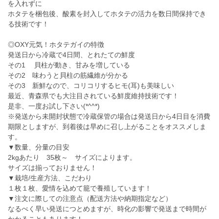
を入れずに
ホタテを梱包後、酸素を封入してホタテの活力を数日間保持でき
る技術です！
◎OXY元気！ホタテガイの特徴
発送日から冷蔵で4日間、とれたての鮮度
その1 貝柱が動き、甘みを増している
その2 味わうと貝柱の筋繊維が分かる
その3 新鮮なので、コリコリするヒモ(耳)も美味しい
最近、青森県でも大注目されている鮮度維持技術です！
是非、一度お試し下さい(*^^*)
※発送から未開封状態で冷蔵保管の場合は発送日から4日目を消費
期限としますが、到着後は早めに召し上がることをオススメしま
す。
▼数量、分量の目安
2kgあたり 35枚～ サイズによります。
サイズは揃っておりません！
▼栽培/生産方法、こだわり
１枚１枚、愛情を込めて籠で養殖しています！
▼注文に際しての注意点（配送方法や納期指定など）
なるべく早い発送につとめますが、時化の影響で発送まで時間が