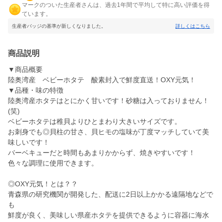
マークのついた生産者さんは、過去1年間で平均して特に高い評価を得
ています。
生産者バッジの基準が新しくなりました。
詳しくはこちら
商品説明
▼商品概要
陸奥湾産 ベビーホタテ 酸素封入で鮮度直送！OXY元気！
▼品種・味の特徴
陸奥湾産ホタテはとにかく甘いです！砂糖は入っておりません！
(笑)
ベビーホタテは稚貝よりひとまわり大きいサイズです。
お刺身でも◎貝柱の甘さ、貝ヒモの塩味が丁度マッチしていて美
味しいです！
バーベキューだと時間もあまりかからず、焼きやすいです！
色々な調理に使用できます。
◎OXY元気！とは？？
青森県の研究機関が開発した、配送に2日以上かかる遠隔地などで
も
鮮度が良く、美味しい県産ホタテを提供できるように容器に海水