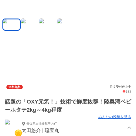
注文受付停止中
送料無料
183
話題の「OXY元気！」技術で鮮度抜群！陸奥湾ベビ
ーホタテ2kg～4kg程度
みんなの投稿を見る
青森県東津軽郡平内町
太田悠介 | 琉宝丸