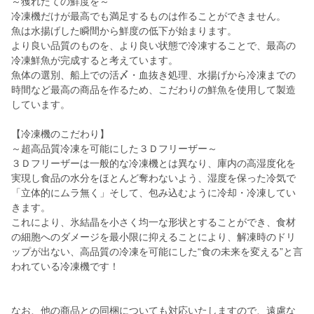
～獲れたての鮮度を～
冷凍機だけが最高でも満足するものは作ることができません。
魚は水揚げした瞬間から鮮度の低下が始まります。
より良い品質のものを、より良い状態で冷凍することで、最高の
冷凍鮮魚が完成すると考えています。
魚体の選別、船上での活〆・血抜き処理、水揚げから冷凍までの
時間など最高の商品を作るため、こだわりの鮮魚を使用して製造
しています。
【冷凍機のこだわり】
～超高品質冷凍を可能にした３Ｄフリーザー～
３Ｄフリーザーは一般的な冷凍機とは異なり、庫内の高湿度化を
実現し食品の水分をほとんど奪わないよう、湿度を保った冷気で
「立体的にムラ無く」そして、包み込むように冷却・冷凍してい
きます。
これにより、氷結晶を小さく均一な形状とすることができ、食材
の細胞へのダメージを最小限に抑えることにより、解凍時のドリ
ップが出ない、高品質の冷凍を可能にした“食の未来を変える”と言
われている冷凍機です！
なお、他の商品との同梱についても対応いたしますので、遠慮な