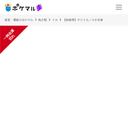
産直・通販のポケマル
魚介類
イカ
【刺身用】ヤリイカ／３Ｄ冷凍
一
在
庫
切
時
れ