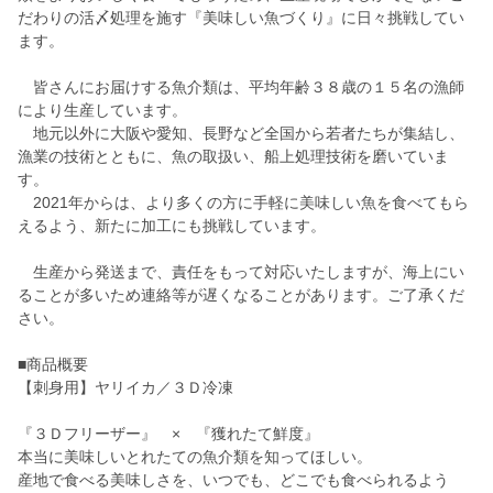
だわりの活〆処理を施す『美味しい魚づくり』に日々挑戦してい
ます。
皆さんにお届けする魚介類は、平均年齢３８歳の１５名の漁師
により生産しています。
地元以外に大阪や愛知、長野など全国から若者たちが集結し、
漁業の技術とともに、魚の取扱い、船上処理技術を磨いていま
す。
2021年からは、より多くの方に手軽に美味しい魚を食べてもら
えるよう、新たに加工にも挑戦しています。
生産から発送まで、責任をもって対応いたしますが、海上にい
ることが多いため連絡等が遅くなることがあります。ご了承くだ
さい。
■商品概要
【刺身用】ヤリイカ／３Ｄ冷凍
『３Ｄフリーザー』 × 『獲れたて鮮度』
本当に美味しいとれたての魚介類を知ってほしい。
産地で食べる美味しさを、いつでも、どこでも食べられるよう