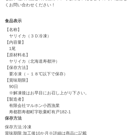
食品表示
【名称】
ヤリイカ（３Ｄ冷凍）
【内容量】
1尾
【原材料名】
ヤリイカ（北海道寿都沖）
【保存方法】
要冷凍（－１８℃以下で保存）
【賞味期限】
90日
※解凍後はお早目にお召し上がり下さい。
【製造者】
有限会社マルホン小西漁業
寿都郡寿都町字歌棄町有戸182-1
保存方法
保存方法:冷凍
賞味期限:加工後10か月※詳細は商品に記載