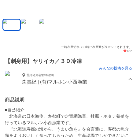
一時在庫切れ（21時に在庫数がリセットされます）
132
【刺身用】ヤリイカ／３Ｄ冷凍
みんなの投稿を見る
北海道寿都郡寿都町
森貴紀 | (有)マルホン小西漁業
商品説明
■自己紹介
北海道の日本海側、寿都町で定置網漁業、牡蠣・ホタテ養殖を
行っているマルホン小西漁業です。
『北海道寿都の海から、うまい魚を』を合言葉に、寿都の魚介
類をよりおいしく食べてもらうため、生産現場でしかできないこ