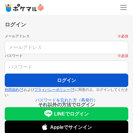
ログイン
メールアドレス
※必須
パスワード
※必須
ログイン
利用規約
および
プライバシーポリシー
に同意の上、
ログインしてくださ
い
パスワードを忘れた方（再発行）
それ以外の方法でログイン
LINEでログイン
Appleでサインイン