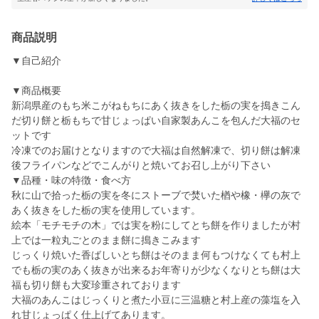
商品説明
▼自己紹介
▼商品概要
新潟県産のもち米こがねもちにあく抜きをした栃の実を搗きこん
だ切り餅と栃もちで甘じょっぱい自家製あんこを包んだ大福のセ
ットです
冷凍でのお届けとなりますので大福は自然解凍で、切り餅は解凍
後フライパンなどでこんがりと焼いてお召し上がり下さい
▼品種・味の特徴・食べ方
秋に山で拾った栃の実を冬にストーブで焚いた楢や橡・欅の灰で
あく抜きをした栃の実を使用しています。
絵本「モチモチの木」では実を粉にしてとち餅を作りましたが村
上では一粒丸ごとのまま餅に搗きこみます
じっくり焼いた香ばしいとち餅はそのまま何もつけなくても村上
でも栃の実のあく抜きが出来るお年寄りが少なくなりとち餅は大
福も切り餅も大変珍重されております
大福のあんこはじっくりと煮た小豆に三温糖と村上産の藻塩を入
れ甘じょっぱく仕上げてあります。