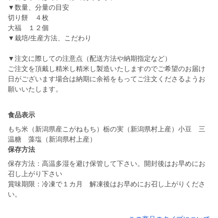
▼数量、分量の目安
切り餅 ４枚
大福 １２個
▼栽培/生産方法、こだわり
▼注文に際しての注意点（配送方法や納期指定など）
ご注文を頂戴し精米し精米し製造いたしますのでご希望のお届け
日がございます場合は納期に余裕をもってご注文くださるようお
願いいたします。
食品表示
もち米（新潟県産こがねもち）栃の実（新潟県村上産）小豆 三
温糖 藻塩（新潟県村上産）
保存方法
保存方法：高温多湿を避け保管して下さい。開封後はお早めにお
召し上がり下さい
賞味期限：冷凍で１カ月 解凍後はお早めにお召し上がりくださ
い。