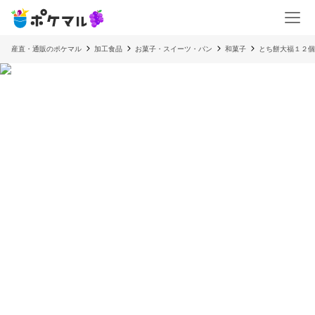
産直・通販のポケマル
加工食品
お菓子・スイーツ・パン
和菓子
とち餅大福１２個