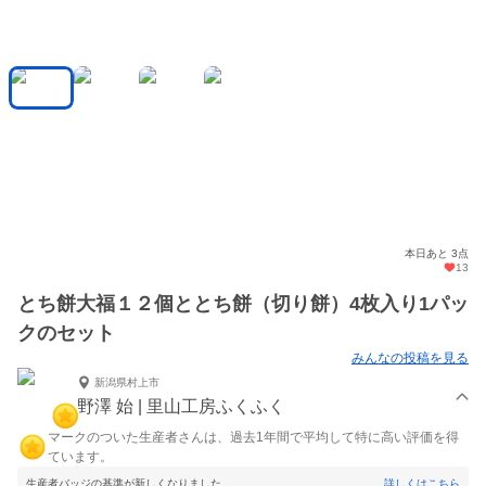
本日あと 3点
13
とち餅大福１２個ととち餅（切り餅）4枚入り1パッ
クのセット
みんなの投稿を見る
新潟県村上市
野澤 始 | 里山工房ふくふく
マークのついた生産者さんは、過去1年間で平均して特に高い評価を得
ています。
生産者バッジの基準が新しくなりました。
詳しくはこちら