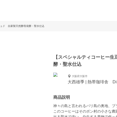
ュド 自家製天然酵母発酵・聖水仕込
【スペシャルティコーヒー生
酵・聖水仕込
大阪府大阪市
大西雄季 | 熱帯珈琲舎 DiB
商品説明
神々の島と言われるバリ島の奥地、プ
このコーヒーはそのボン村の小さな農
出る聖水で洗い、自生する果物で作っ