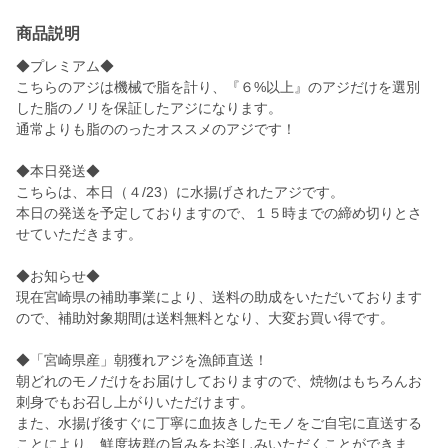
商品説明
◆プレミアム◆
こちらのアジは機械で脂を計り、『６%以上』のアジだけを選別
した脂のノリを保証したアジになります。
通常よりも脂ののったオススメのアジです！
◆本日発送◆
こちらは、本日（４/23）に水揚げされたアジです。
本日の発送を予定しておりますので、１５時までの締め切りとさ
せていただきます。
◆お知らせ◆
現在宮崎県の補助事業により、送料の助成をいただいております
ので、補助対象期間は送料無料となり、大変お買い得です。
◆「宮崎県産」朝獲れアジを漁師直送！
朝どれのモノだけをお届けしておりますので、焼物はもちろんお
刺身でもお召し上がりいただけます。
また、水揚げ後すぐに丁寧に血抜きしたモノをご自宅に直送する
ことにより、鮮度抜群の旨みをお楽しみいただくことができま