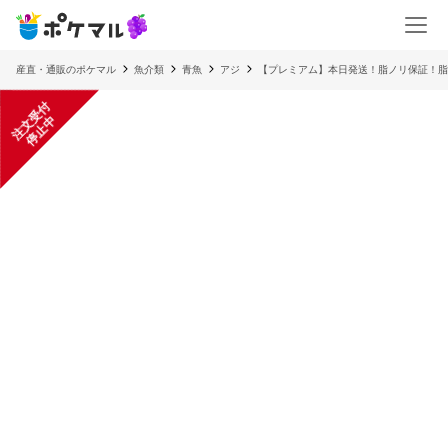
産直・通販のポケマル
魚介類
青魚
アジ
【プレミアム】本日発送！脂ノリ保証！脂
注
文
受
付
停
止
中