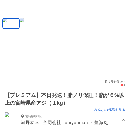
注文受付停止中
3
【プレミアム】本日発送！脂ノリ保証！脂が６%以
上の宮崎県産アジ（１kg）
みんなの投稿を見る
宮崎県串間市
河野泰幸 | 合同会社Houryoumaru／豊漁丸