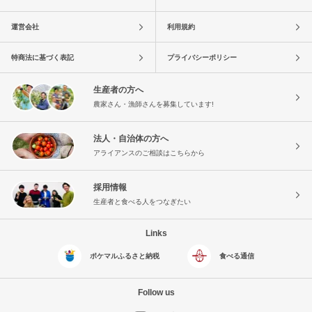
運営会社
利用規約
特商法に基づく表記
プライバシーポリシー
生産者の方へ
農家さん・漁師さんを募集しています!
法人・自治体の方へ
アライアンスのご相談はこちらから
採用情報
生産者と食べる人をつなぎたい
Links
ポケマルふるさと納税
食べる通信
Follow us