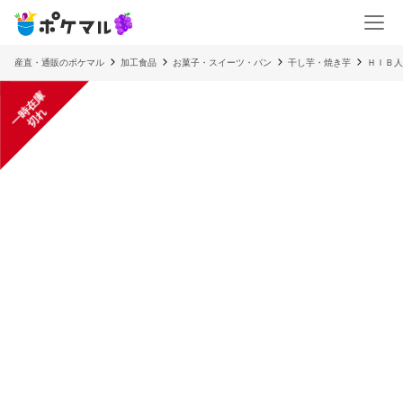
産直・通販のポケマル
加工食品
お菓子・スイーツ・パン
干し芋・焼き芋
ＨＩＢ人
一
在
庫
切
時
れ