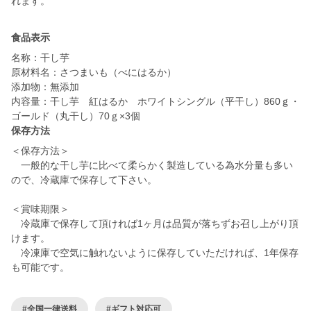
れます。
食品表示
名称：干し芋
原材料名：さつまいも（べにはるか）
添加物：無添加
内容量：干し芋 紅はるか ホワイトシングル（平干し）860ｇ・
ゴールド（丸干し）70ｇ×3個
保存方法
＜保存方法＞
一般的な干し芋に比べて柔らかく製造している為水分量も多い
ので、冷蔵庫で保存して下さい。
＜賞味期限＞
冷蔵庫で保存して頂ければ1ヶ月は品質が落ちずお召し上がり頂
けます。
冷凍庫で空気に触れないように保存していただければ、1年保存
も可能です。
#全国一律送料
#ギフト対応可