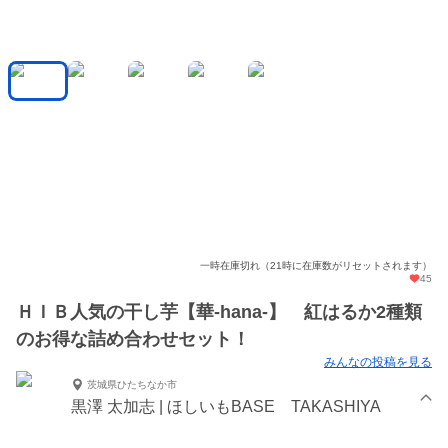
一時在庫切れ（21時に在庫数がリセットされます）
45
ＨＩＢ人気の干し芋【華-hana-】 紅はるか2種類
のお得な詰め合わせセット！
みんなの投稿を見る
茨城県ひたちなか市
黒澤 太加志 | ほしいもBASE TAKASHIYA