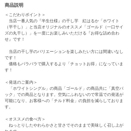
商品説明
＜こだわりポイント＞
当店一番人気の『半生仕様』の干し芋 紅はるか「ホワイト
（平干し）」と当店オリジナルのオススメ「ゴールド（一口サイ
ズの丸干し）」を一度にお楽しみいただける『お得な詰め合わ
せ』です！
当店の干し芋のバリエーションを楽しみたい方には間違いなし
です！
価格もバラバラで購入するより「チョットお得」になっていま
す！
＜発送のご案内＞
「ホワイトシングル」の商品「ゴールド」の商品共に「真空パ
ック」での商品となります。空気にふれないので常温での発送が
可能になり、お客様への「チルド料金」の負担を減らしておりま
す。
＜オススメの食べ方＞
ねっとりしたやわらかさと甘さでそのままで美味しく召し上が