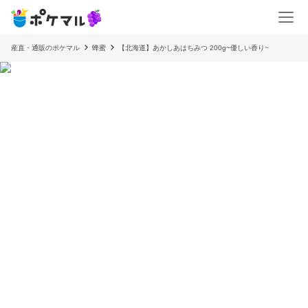
産直・通販のポケマル
蜂蜜
【北海道】あかしあはちみつ 200g~優しい香り~