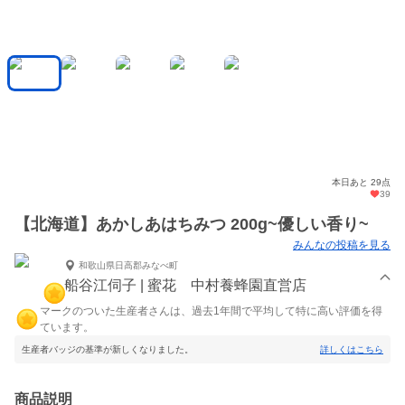
本日あと 29点
39
【北海道】あかしあはちみつ 200g~優しい香り~
みんなの投稿を見る
和歌山県日高郡みなべ町
船谷江伺子 | 蜜花 中村養蜂園直営店
マークのついた生産者さんは、過去1年間で平均して特に高い評価を得
ています。
生産者バッジの基準が新しくなりました。
詳しくはこちら
商品説明