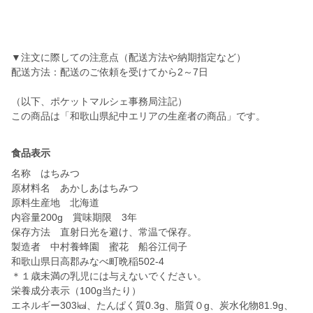
▼注文に際しての注意点（配送方法や納期指定など）
配送方法：配送のご依頼を受けてから2～7日
（以下、ポケットマルシェ事務局注記）
この商品は「和歌山県紀中エリアの生産者の商品」です。
食品表示
名称 はちみつ
原材料名 あかしあはちみつ
原料生産地 北海道
内容量200g 賞味期限 3年
保存方法 直射日光を避け、常温で保存。
製造者 中村養蜂園 蜜花 船谷江伺子
和歌山県日高郡みなべ町晩稲502-4
＊１歳未満の乳児には与えないでください。
栄養成分表示（100g当たり）
エネルギー303㎉、たんぱく質0.3g、脂質０g、炭水化物81.9g、