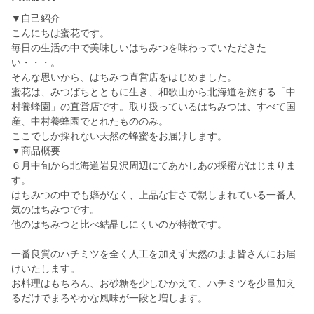
▼自己紹介
こんにちは蜜花です。
毎日の生活の中で美味しいはちみつを味わっていただきた
い・・・。
そんな思いから、はちみつ直営店をはじめました。
蜜花は、みつばちとともに生き、和歌山から北海道を旅する「中
村養蜂園」の直営店です。取り扱っているはちみつは、すべて国
産、中村養蜂園でとれたもののみ。
ここでしか採れない天然の蜂蜜をお届けします。
▼商品概要
６月中旬から北海道岩見沢周辺にてあかしあの採蜜がはじまりま
す。
はちみつの中でも癖がなく、上品な甘さで親しまれている一番人
気のはちみつです。
他のはちみつと比べ結晶しにくいのが特徴です。
一番良質のハチミツを全く人工を加えず天然のまま皆さんにお届
けいたします。
お料理はもちろん、お砂糖を少しひかえて、ハチミツを少量加え
るだけでまろやかな風味が一段と増します。