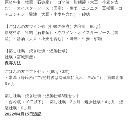
原材料名：牡蠣（石巻産）・ゴマ油・甜麵醬（大豆・小麦を含
む）・オイスターソース（国産）・生姜・ニンニク・豆板醤・コ
チュジャン・醤油（大豆・小麦を含む）・砂糖
【ごはんの友ワイン煮（牡蠣の佃煮）内容量：60ｇ】
原材料名：牡蠣（石巻産）・赤ワイン・オイスターソース（国
産）・醤油（大豆・小麦を含む）・味醂・生姜・砂糖
【蒸し牡蠣・焼き牡蠣・燻製牡蠣】
牡蠣（宮城県産）
保存方法
ごはんの友ギフトセット(60ｇ×3本)
・常温（冷暗所にて/開封後は冷蔵庫に入れ、早めに）、賞味期限
6ヵ月
蒸し牡蠣・焼き牡蠣・燻製牡蠣3種セット
・要冷蔵（10℃以下） 蒸し牡蠣：2ヵ月 焼き牡蠣：4ヵ月 燻
2022年4月15日追記
-