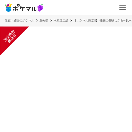
産直・通販のポケマル
魚介類
水産加工品
【ポケマル限定‼】 牡蠣の美味しさ食べ比
注
文
受
付
停
止
中